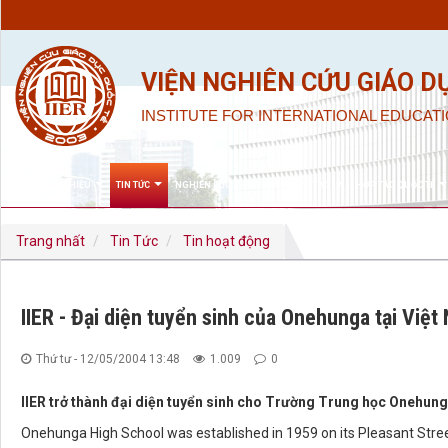
VIỆN NGHIÊN CỨU GIÁO D
INSTITUTE FOR INTERNATIONAL EDUCATI
GIỚI THIỆU
TIN TỨC
NGHIÊN CỨU KHOA HỌC & ĐÀO TẠO
HỢP TÁC QUỐC TẾ
Trang nhất
Tin Tức
Tin hoạt động
IIER - Đại diện tuyển sinh của Onehunga tại Việt
Thứ tư - 12/05/2004 13:48
1.009
0
IIER trở thành đại diện tuyển sinh cho Trường Trung học Onehun
Onehunga High School was established in 1959 on its Pleasant Stree