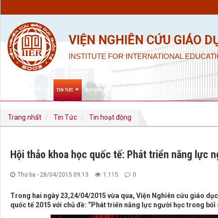
VIỆN NGHIÊN CỨU GIÁO D
INSTITUTE FOR INTERNATIONAL EDUCATI
GIỚI THIỆU
TIN TỨC
NGHIÊN CỨU KHOA HỌC & ĐÀO TẠO
HỢP TÁC QUỐC TẾ
Trang nhất
Tin Tức
Tin hoạt động
Hội thảo khoa học quốc tế: Phát triển năng lực 
Thứ ba - 28/04/2015 09:13
1.115
0
Trong hai ngày 23,24/04/2015 vừa qua, Viện Nghiên cứu giáo dục
quốc tế 2015 với chủ đề: “Phát triển năng lực người học trong bối