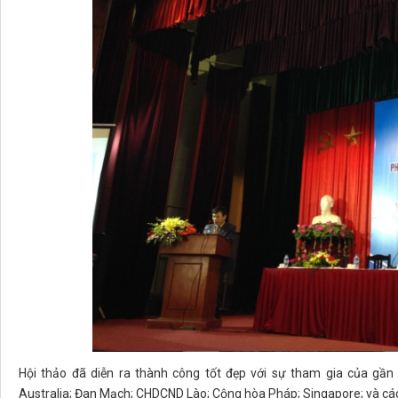
Hội thảo đã diễn ra thành công tốt đẹp với sự tham gia của gần
Australia; Đan Mạch; CHDCND Lào; Cộng hòa Pháp; Singapore; và các