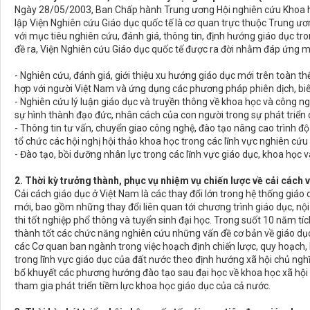
Ngày 28/05/2003, Ban Chấp hành Trung ương Hội nghiên cứu Khoa h
lập Viện Nghiên cứu Giáo dục quốc tế là cơ quan trực thuộc Trung ư
với mục tiêu nghiên cứu, đánh giá, thông tin, định hướng giáo dục 
đề ra, Viện Nghiên cứu Giáo dục quốc tế được ra đời nhằm đáp ứng m
- Nghiên cứu, đánh giá, giới thiệu xu hướng giáo dục mới trên toàn t
hợp với người Việt Nam và ứng dụng các phương pháp phiên dịch, biê
- Nghiên cứu lý luận giáo dục và truyền thông về khoa học và công n
sự hình thành đạo đức, nhân cách của con người trong sự phát triển c
- Thông tin tư vấn, chuyển giao công nghệ, đào tạo nâng cao trình độ
tổ chức các hội nghị hội thảo khoa học trong các lĩnh vực nghiên cứu
- Đào tạo, bồi dưỡng nhân lực trong các lĩnh vực giáo dục, khoa học 
2. Thời kỳ trưởng thành, phục vụ nhiệm vụ chiến lược về cải cách
Cải cách giáo dục ở Việt Nam là các thay đổi lớn trong hệ thống giáo 
mới, bao gồm những thay đổi liên quan tới chương trình giáo dục, n
thi tốt nghiệp phổ thông và tuyển sinh đại học. Trong suốt 10 năm tíc
thành tốt các chức năng nghiên cứu những vấn đề cơ bản về giáo dụ
các Cơ quan ban ngành trong việc hoạch định chiến lược, quy hoạch,
trong lĩnh vực giáo dục của đất nước theo định hướng xã hội chủ nghĩa
bổ khuyết các phương hướng đào tạo sau đại học về khoa học xã hội 
tham gia phát triển tiềm lực khoa học giáo dục của cả nước.