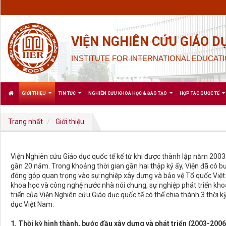
VIỆN NGHIÊN CỨU GIÁO D
INSTITUTE FOR INTERNATIONAL EDUCATI
GIỚI THIỆU
TIN TỨC
NGHIÊN CỨU KHOA HỌC & ĐÀO TẠO
HỢP TÁC QUỐC TẾ
Trang nhất
Giới thiệu
Viện Nghiên cứu Giáo dục quốc tế kể từ khi được thành lập năm 2003 đ
gần 20 năm. Trong khoảng thời gian gần hai thập kỷ ấy, Viện đã có b
đóng góp quan trọng vào sự nghiệp xây dựng và bảo vệ Tổ quốc Việt
khoa học và công nghệ nước nhà nói chung, sự nghiệp phát triển khoa
triển của Viện Nghiên cứu Giáo dục quốc tế có thể chia thành 3 thời k
dục Việt Nam.
1. Thời kỳ hình thành, bước đầu xây dựng và phát triển (2003-2006