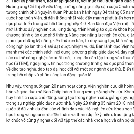
3. Thời kỳ phát triển, hội nhập quốc tế, với mục tiêu đưa giáo dục
Hưởng ứng Chỉ thị về việc tăng cường năng lực tiếp cận cuộc Cách m
tướng chính phủ Nguyễn Xuân Phúc ban hành ngày 04 tháng 05 năm 2
cuộc họp toàn Viện, đi đến thống nhất việc đẩy mạnh phát triển hơn n
dục phát triển trong xã hội Công nghiệp 4.0. Ban lãnh đạo Viện một 
mới là thúc đẩy nghiên cứu, ứng dụng, triển khai giáo dục về khoa họ
chương trình giáo dục phổ thông; Nâng cao năng lực nghiên cứu, giản
giáo dục những kỹ năng, kiến thức cơ bản, tư duy sáng tạo, khả năn
công nghiệp lần thứ 4. Để đạt được nhiệm vụ đó, Ban lãnh đạo Viện h
mạnh mẽ các chính sách, nội dung, phương pháp giáo dục và dạy ng
các xu thế công nghệ sản xuất mới, trong đó cần tập trung vào thúc 
học (STEM), ngoại ngữ, tin học trong chương trình giáo dục phổ thôn
về đào tạo nghề, đào tạo đại học đối với một số ngành đặc thù. Biến t
trong hội nhập và phân công lao động quốc tế.
Như vậy, trong suốt gần 20 năm hoạt động, Viện nghiên cứu đã hoàn
bản về giáo dục mà Ban Chấp hành Trung ương Hội nghiên cứu Khoa 
huy tính tích cực, chủ động, sáng tạo trong nghiên cứu, giảng dạy, h
trong sự nghiệp giáo dục nước nhà. Ngày 28 tháng 05 năm 2018, nhâ
quốc tế đã vinh dự đón các vị lãnh đạo của Hội nghiên cứu Khoa học 
học trong và ngoài nước đến thăm và tham dự lễ kỷ niệm, trao tặng 
lời chúc vô cùng ý nghĩa đối với tập thể các nhà khoa học và cán bộ đ