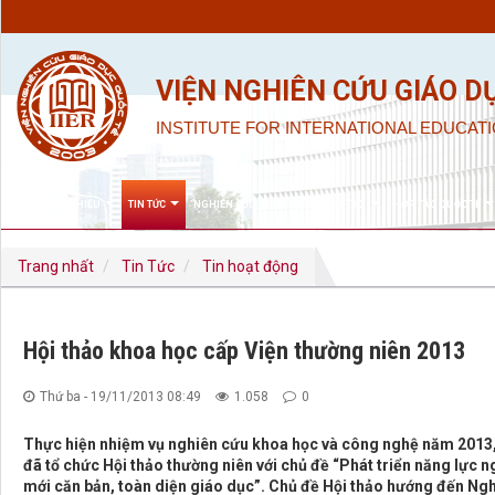
VIỆN NGHIÊN CỨU GIÁO D
INSTITUTE FOR INTERNATIONAL EDUCATI
GIỚI THIỆU
TIN TỨC
NGHIÊN CỨU KHOA HỌC & ĐÀO TẠO
HỢP TÁC QUỐC TẾ
Trang nhất
Tin Tức
Tin hoạt động
Hội thảo khoa học cấp Viện thường niên 2013
Thứ ba - 19/11/2013 08:49
1.058
0
Thực hiện nhiệm vụ nghiên cứu khoa học và công nghệ năm 2013,
đã tổ chức Hội thảo thường niên với chủ đề “Phát triển năng lực 
mới căn bản, toàn diện giáo dục”. Chủ đề Hội thảo hướng đến Ngh