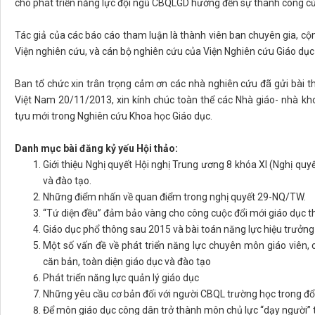
cho phát triển năng lực đội ngũ CBQLGD hướng đến sự thành công củ
Tác giả của các báo cáo tham luận là thành viên ban chuyên gia, cộn
Viện nghiên cứu, và cán bộ nghiên cứu của Viện Nghiên cứu Giáo dục
Ban tổ chức xin trân trọng cảm ơn các nhà nghiên cứu đã gửi bài 
Việt Nam 20/11/2013, xin kính chúc toàn thể các Nhà giáo- nhà k
tựu mới trong Nghiên cứu Khoa học Giáo dục.
Danh mục bài đăng kỷ yếu Hội thảo:
Giới thiệu Nghị quyết Hội nghị Trung ương 8 khóa XI (Nghị qu
và đào tạo.
Những điểm nhấn về quan điểm trong nghị quyết 29-NQ/TW.
“Tứ diện đều” đảm bảo vàng cho công cuộc đổi mới giáo dục 
Giáo dục phổ thông sau 2015 và bài toán năng lực hiệu trưởng
Một số vấn đề về phát triển năng lực chuyên môn giáo viên, 
căn bản, toàn diện giáo dục và đào tạo
Phát triển năng lực quản lý giáo dục
Những yêu cầu cơ bản đối với người CBQL trường học trong đổi
Để môn giáo dục công dân trở thành môn chủ lực “dạy người” 