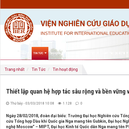
VIỆN NGHIÊN CỨU GIÁO D
INSTITUTE FOR INTERNATIONAL EDUCATI
GIỚI THIỆU
TIN TỨC
NGHIÊN CỨU KHOA HỌC & ĐÀO TẠO
HỢP TÁC QUỐC TẾ
Trang nhất
Tin Tức
Tin hoạt động
Thiết lập quan hệ hợp tác sâu rộng và bền vững 
Thứ bảy - 03/03/2018 10:08
1.128
0
Ngày 28/02/2018, đoàn đại biểu: Trường Đại học Nghiên cứu Tổng
cứu Tổng hợp Dầu khí Quốc gia Nga mang tên Gubkin, Đại học Ngh
nghệ Moscow” – MIPT, Đại học Kinh tế Quốc dân Nga mang tên Pl