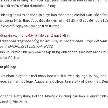
nh Chí chia sẻ rằng mình vừa ngạc nhiên vừa rất tự hào về bản thân. T
lực rất nhiều để đạt được kết quả này.
định sẽ giúp tụi mình thể hiện được bản thân trong các bài luận, các phần 
 trường. Nhận thức được điều đó, nên mình đã dồn hết sức để học IETLS
 tiếng mỗi ngày sau giờ học trên trường”.
 ngờ nhận được học bổng lên đến 75%, sau đó lựa chọn... ở lại Việt Nam
oanh khi chỉ mới 18 tuổi. Ảnh: NVCC
inh Chí quyết định
gap-year
để tập trung kinh doanh. Hiện nay, Minh Chí
c tại Việt Nam.
òn phù hợp
 khi nhận được thư mời nhập học của 8 trường đại học tại Mỹ, bao
llege, Earlham College, Augustana College, University of Cincinnati, D
ập tại Gettysburg College. Nhưng cuối cùng, cậu bạn lại quyết định
iệc ở lại Việt Nam.