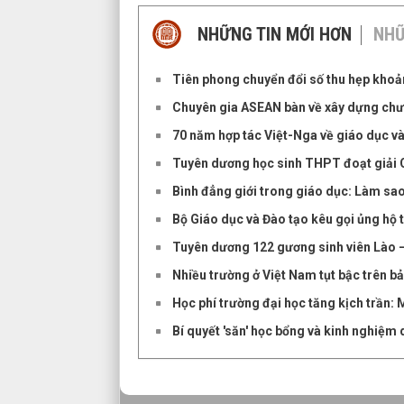
NHỮNG TIN MỚI HƠN
NHỮ
Tiên phong chuyển đổi số thu hẹp khoả
Chuyên gia ASEAN bàn về xây dựng chươ
70 năm hợp tác Việt-Nga về giáo dục v
Tuyên dương học sinh THPT đoạt giải 
Bình đẳng giới trong giáo dục: Làm sao
Bộ Giáo dục và Đào tạo kêu gọi ủng hộ 
Tuyên dương 122 gương sinh viên Lào 
Nhiều trường ở Việt Nam tụt bậc trên b
Học phí trường đại học tăng kịch trần: 
Bí quyết 'săn' học bổng và kinh nghiệm