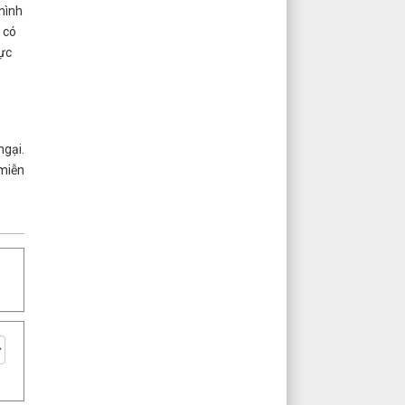
 mình
 có
rực
ngại.
 miễn