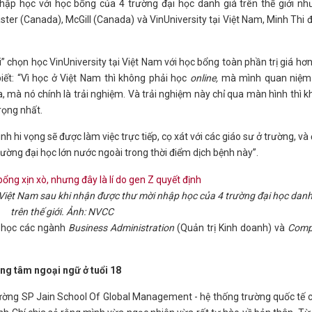
hập học với học bổng của 4 trường đại học danh giá trên thế giới nh
er (Canada), McGill (Canada) và VinUniversity tại Việt Nam, Minh Thi 
i” chọn học VinUniversity tại Việt Nam với học bổng toàn phần trị giá hơn
biết: “Vì học ở Việt Nam thì không phải học
online,
mà mình quan niệm
, mà nó chính là trải nghiệm. Và trải nghiệm này chỉ qua màn hình thì 
rọng nhất.
h hi vọng sẽ được làm việc trực tiếp, cọ xát với các giáo sư ở trường, và 
trường đại học lớn nước ngoài trong thời điểm dịch bệnh này”.
i Việt Nam sau khi nhận được thư mời nhập học của 4 trường đại học danh
trên thế giới. Ảnh: NVCC
o học các ngành
Business Administration
(Quản trị Kinh doanh) và
Comp
ung tâm ngoại ngữ ở tuổi 18
ờng SP Jain School Of Global Management - hệ thống trường quốc tế 