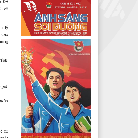
ư ĐH
đã vỡ
 3 tỷ
 câu
không
điều
 giá
uter
có cơ