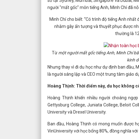
sở tại Sydney, Mumbai, Singapore và Dubai, Mi
người "mất gốc" môn tiếng Anh, Minh Chí đã nỗ 
Minh Chí cho biết: “Có trình độ tiếng Anh nhất 
nhằm gây ấn tượng và thuyết phục được nhà
thường là 12
Từ
một người mất gốc tiếng Anh, Minh Chí bất
kinh d
Nhưng thay vì đi du học như dự định ban đầu, M
là người sáng lập và CEO một trung tâm giáo dụ
Hoàng Thịnh: Thời điểm này, du học không c
Hoàng Thịnh khiến nhiều người choáng ngợp
Gettysburg College, Juniata College, Beloit Co
University và Drexel University.
Ban đầu, Hoàng Thịnh có mong muốn được học t
VinUniversity với học bổng 80%, đồng nghĩa với v