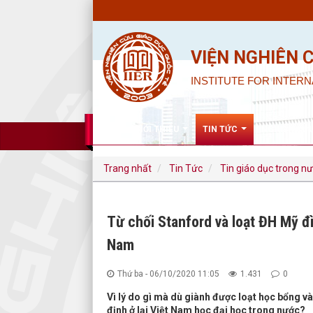
VIỆN NGHIÊN 
INSTITUTE FOR INTERN
GIỚI THIỆU
TIN TỨC
NGHIÊN CỨ
Trang nhất
Tin Tức
Tin giáo dục trong n
Từ chối Stanford và loạt ĐH Mỹ đì
Nam
Thứ ba - 06/10/2020 11:05
1.431
0
Vì lý do gì mà dù giành được loạt học bổng và
định ở lại Việt Nam học đại học trong nước?