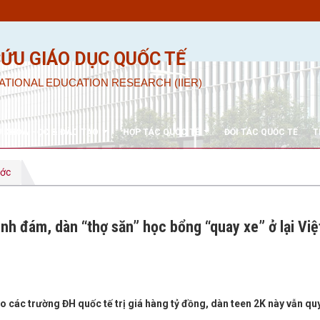
CỨU GIÁO DỤC QUỐC TẾ
ATIONAL EDUCATION RESEARCH (IIER)
U KHOA HỌC & ĐÀO TẠO
HỢP TÁC QUỐC TẾ
ĐỐI TÁC QUỐC TẾ
T
ước
nh đám, dàn “thợ săn” học bổng “quay xe” ở lại Việ
o các trường ĐH quốc tế trị giá hàng tỷ đồng, dàn teen 2K này vẫn qu