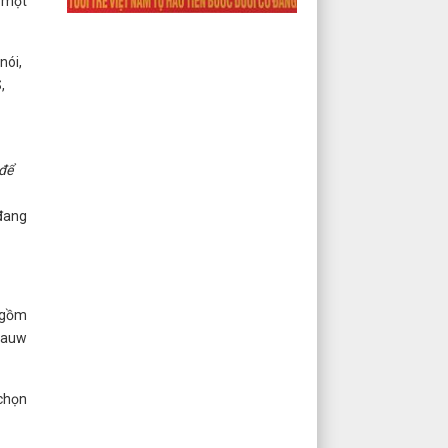
ừ một
nói,
,
 để
 đang
 gồm
epauw
 chọn