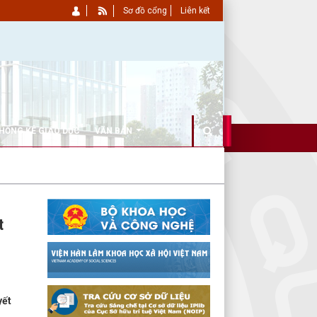
Sơ đồ cổng
Liên kết
HỐNG KÊ GIÁO DỤC
VĂN BẢN
t
yết