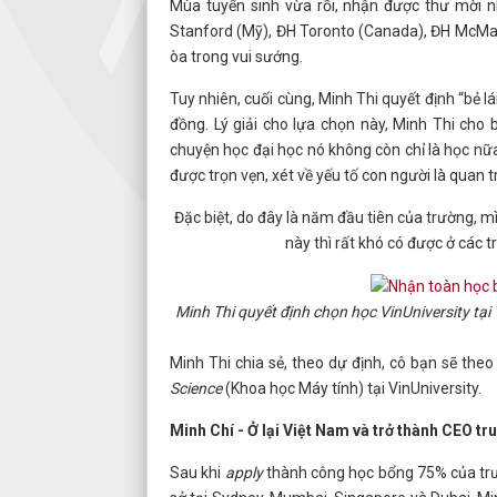
Mùa tuyển sinh vừa rồi, nhận được thư mời n
Stanford (Mỹ), ĐH Toronto (Canada), ĐH McMast
òa trong vui sướng.
Tuy nhiên, cuối cùng, Minh Thi quyết định “bẻ lá
đồng. Lý giải cho lựa chọn này, Minh Thi cho 
chuyện học đại học nó không còn chỉ là học nữa
được trọn vẹn, xét về yếu tố con người là quan t
Đặc biệt, do đây là năm đầu tiên của trường, mìn
này thì rất khó có được ở các 
Minh Thi quyết định chọn học VinUniversity tạ
Minh Thi chia sẻ, theo dự định, cô bạn sẽ the
Science
(Khoa học Máy tính) tại VinUniversity.
Minh Chí - Ở lại Việt Nam và trở thành CEO tr
Sau khi
apply
thành công học bổng 75% của trư