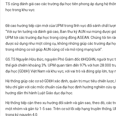
TS cũng đánh giá cao các trường đại học tiên phong áp dụng hệ thống
học trong khu vực.
Đề cao hướng tiếp cận mới của UPM trong lĩnh vực đối sánh chất lư
“Với sự tin tưởng và đánh giá cao, Ban thư ký AUN vui mừng được giớ
UPM tới các trường đại học trong cộng đồng ASEAN. Chúng tôi tin rằ
được sử dụng như một công cụ, không những giúp các trường đại học 
trong những cơ sở giúp AUN củng cố và mở rộng mạng lưới”.
GS.TS Nguyễn Hữu Đức, nguyên Phó Giám đốc ĐHQGHN, người trực tiếp
thế giới chiếm khoảng 3%. UPM quan tâm đến 97% với hơn 28.000 trư
đại học (GDĐH) Việt Nam và khu vực, với vai trò và đóng góp lớn, tu
Hệ thống giúp các cơ sở GDĐH xác định, quản trị mục tiêu chiến lược,
tiêu chí gắn với các mốc chuẩn của đại học định hướng nghiên cứu 
hướng dẫn thi hành Luật Giáo dục đại học.
Hệ thống tiếp cận theo xu hướng đối sánh và gắn sao, theo đó, các t
một nhóm và gắn từ 1-5 sao. Trên cơ sở lõi xếp hạng truyền thống, U
trong kỷ nguyên 4.0.