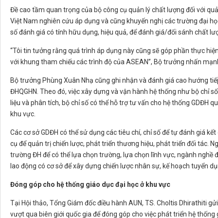
Đề cao tầm quan trọng của bộ công cụ quản lý chất lượng đối với quả
Việt Nam nghiên cứu áp dụng và cũng khuyến nghị các trường đại h
số đánh giá có tính hữu dụng, hiệu quả, để đánh giá/đối sánh chất l
“Tôi tin tưởng rằng quá trình áp dụng này cũng sẽ góp phần thực hiện
với khung tham chiếu các trình độ của ASEAN”, Bộ trưởng nhấn mạn
Bộ trưởng Phùng Xuân Nhạ cũng ghi nhận và đánh giá cao hướng tiế
ĐHQGHN. Theo đó, việc xây dựng và vận hành hệ thống như bộ chỉ số 
liệu và phân tích, bộ chỉ số có thể hỗ trợ tư vấn cho hệ thống GDĐH 
khu vực.
Các cơ sở GDĐH có thể sử dụng các tiêu chí, chỉ số để tự đánh giá k
cụ để quản trị chiến lược, phát triển thương hiệu, phát triển đối tác.
trường ĐH để có thể lựa chọn trường, lựa chọn lĩnh vực, ngành nghề 
lao động có cơ sở để xây dựng chiến lược nhân sự, kế hoạch tuyển dụn
Đóng góp cho hệ thống giáo dục đại học ở khu vực
Tại Hội thảo, Tổng Giám đốc điều hành AUN, TS. Choltis Dhirathiti 
vượt qua biên giới quốc gia để đóng góp cho việc phát triển hệ thống