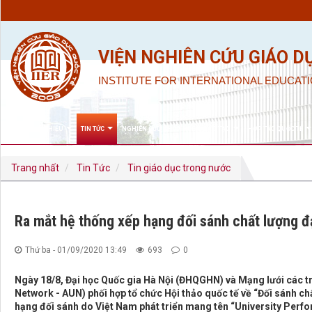
VIỆN NGHIÊN CỨU GIÁO D
INSTITUTE FOR INTERNATIONAL EDUCATI
GIỚI THIỆU
TIN TỨC
NGHIÊN CỨU KHOA HỌC & ĐÀO TẠO
HỢP TÁC QUỐC TẾ
Trang nhất
Tin Tức
Tin giáo dục trong nước
Ra mắt hệ thống xếp hạng đối sánh chất lượng đạ
Thứ ba - 01/09/2020 13:49
693
0
Ngày 18/8, Đại học Quốc gia Hà Nội (ĐHQGHN) và Mạng lưới các 
Network - AUN) phối hợp tổ chức Hội thảo quốc tế về “Đối sánh chấ
hạng đối sánh do Việt Nam phát triển mang tên “University Per