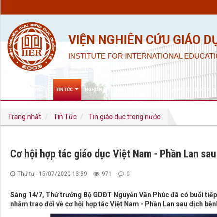
VIỆN NGHIÊN CỨU GIÁO D
INSTITUTE FOR INTERNATIONAL EDUCATI
GIỚI THIỆU
TIN TỨC
NGHIÊN CỨU KHOA HỌC & ĐÀO TẠO
HỢP TÁC QUỐC TẾ
Trang nhất
Tin Tức
Tin giáo dục trong nước
Cơ hội hợp tác giáo dục Việt Nam - Phần Lan sau
Thứ tư - 15/07/2020 13:39
971
0
Sáng 14/7, Thứ trưởng Bộ GDĐT Nguyễn Văn Phúc đã có buổi tiếp Đ
nhằm trao đổi về cơ hội hợp tác Việt Nam - Phần Lan sau dịch bệ