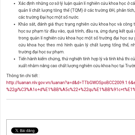
Xác định những cơ sở lý luận quản lí nghiên cứu khoa học ở
quản lí chất lượng tông thể (TQM) ở các trường ĐH, phân tích
các trường Đại học một số nước.
Khảo sát, đánh giá thực trạng nghiên cứu khoa học và công t
học sư phạm từ đầu vào, quá trình, đầu ra, ứng dụng kết qu
trong quản lí nghiên cứu khoa học một số trường đại học sư 
cứu khoa học theo mô hình quản lý chất lượng tổng thể, 
trường đại học sư phạm.
Tiến hành kiểm chứng, thử nghiệh tính hợp lý và tính khả thi c
xuất nhằm nâng cao chất lượng nghiên cứu khoa học tại Trườn
Thông tin chi tiết :
http://luanan.nlv.gov.vn/luanan?a=d&d=TTbGWOSpoBCC2009.1.6&e
%22gi%C3%A1o+d%E1%BB%A5c%22+%22qu%E1%BB%91c+t%E1%B