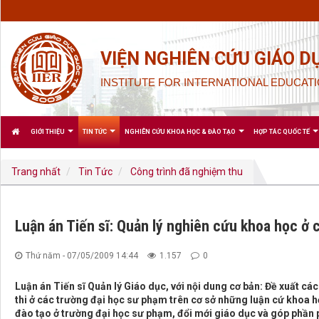
VIỆN NGHIÊN CỨU GIÁO D
INSTITUTE FOR INTERNATIONAL EDUCATI
GIỚI THIỆU
TIN TỨC
NGHIÊN CỨU KHOA HỌC & ĐÀO TẠO
HỢP TÁC QUỐC TẾ
Trang nhất
Tin Tức
Công trình đã nghiệm thu
Luận án Tiến sĩ: Quản lý nghiên cứu khoa học ở
Thứ năm - 07/05/2009 14:44
1.157
0
Luận án Tiến sĩ Quản lý Giáo dục, với nội dung cơ bản: Đề xuất cá
thi ở các trường đại học sư phạm trên cơ sở những luận cứ khoa
đào tạo ở trường đại học sư phạm, đổi mới giáo dục và góp phần ph