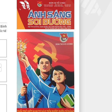
 Bình
c tế: