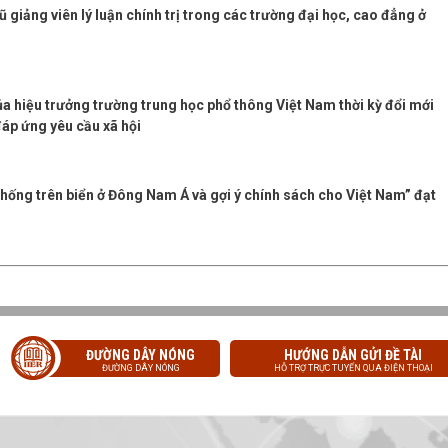
ũ giảng viên lý luận chính trị trong các trường đại học, cao đẳng ở
a hiệu trưởng trường trung học phổ thông Việt Nam thời kỳ đổi mới
áp ứng yêu cầu xã hội
 thống trên biển ở Đông Nam Á và gợi ý chính sách cho Việt Nam” đạt
ĐƯỜNG DÂY NÓNG
HƯỚNG DẪN GỬI ĐỀ TÀI
ĐƯỜNG DÂY NÓNG
HỖ TRỢ TRỰC TUYẾN QUA ĐIỆN THOẠI