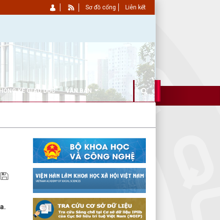
Sơ đồ cổng
Liên kết
HỐNG KÊ GIÁO DỤC
VĂN BẢN
a.