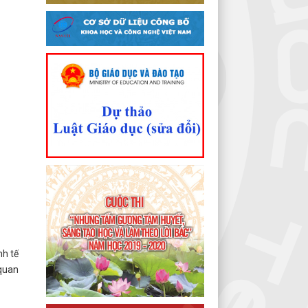
nh tế
 quan