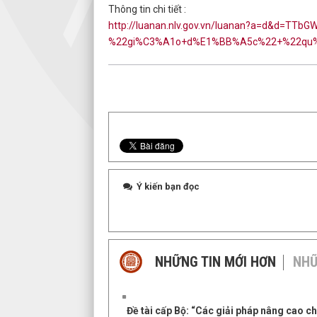
Thông tin chi tiết :
http://luanan.nlv.gov.vn/luanan?a=d&d=TTbG
%22gi%C3%A1o+d%E1%BB%A5c%22+%22qu%
Ý kiến bạn đọc
NHỮNG TIN MỚI HƠN
NHỮ
Đề tài cấp Bộ: “Các giải pháp nâng cao c