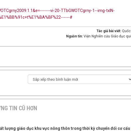
WOTCgrny2009.1.1&e=-------vi-20-TTbGWOTCgrny-1--img-txIN-
E1%BB%91c+t%E1%BA%BF%22------#
Tác giả bài viết:
Quốc
Nguồn tin:
Viện Nghiên cứu Giáo dục quố
NG TIN CŨ HƠN
hất lượng giáo dục khu vực nông thôn trong thời kỳ chuyển đổi cơ cấu