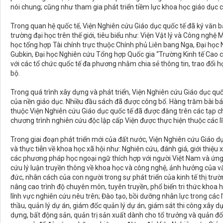
nói chung; cũng như tham gia phát triển tiềm lực khoa học giáo dục 
Trong quan hệ quốc tế, Viện Nghiên cứu Giáo dục quốc tế đã ký văn b
trường đại học trên thế giới, tiêu biểu như: Viện Vật lý và Công ng
học tổng hợp Tài chính trực thuộc Chính phủ Liên bang Nga, Đại họ
Gubkin, Đại học Nghiên cứu Tổng hợp Quốc gia “Trường Kinh tế Cao 
với các tổ chức quốc tế đa phương nhằm chia sẻ thông tin, trao đổi h
bộ.
Trong quá trình xây dựng và phát triển, Viện Nghiên cứu Giáo dục qu
của nền giáo dục. Nhiều đầu sách đã được công bố. Hàng trăm bài b
thuộc Viện Nghiên cứu Giáo dục quốc tế đã được đăng trên các tạp ch
chương trình nghiên cứu độc lập cấp Viện được thực hiện thuộc các l
Trong giai đoạn phát triển mới của đất nước, Viện Nghiên cứu Giáo d
và thực tiễn về khoa học xã hội như: Nghiên cứu, đánh giá, giới thiệu
các phương pháp học ngoại ngữ thích hợp với người Việt Nam và ứng
cứu lý luận truyền thông về khoa học và công nghệ, ảnh hưởng của vă
đức, nhân cách của con người trong sự phát triển của kinh tế thị trư
nâng cao trình độ chuyên môn, tuyên truyền, phổ biến tri thức khoa h
lĩnh vực nghiên cứu nêu trên; Đào tạo, bồi dưỡng nhân lực trong các 
thầu, quản lý dự án, giám đốc quản lý dự án, giám sát thi công xây d
dựng, bất động sản, quản trị sản xuất dành cho tổ trưởng và quản đ