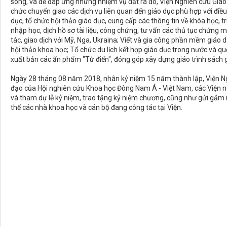
song, và để đáp ứng những nhiệm vụ đặt ra đó, Viện Nghiên cứu Giáo
chức chuyển giao các dịch vụ liên quan đến giáo dục phù hợp với điề
dục, tổ chức hội thảo giáo dục, cung cấp các thông tin về khóa học, tr
nhập học, dịch hồ sơ tài liệu, công chứng, tư vấn các thủ tục chứng mi
tác, giao dịch với Mỹ, Nga, Ukraina; Viết và gia công phần mềm giáo 
hội thảo khoa học; Tổ chức du lịch kết hợp giáo dục trong nước và qu
xuất bản các ấn phẩm "Từ điển", đóng góp xây dựng giáo trình sách 
Ngày 28 tháng 08 năm 2018, nhân kỷ niệm 15 năm thành lập, Viện Ngh
đạo của Hội nghiên cứu Khoa học Đông Nam Á - Việt Nam, các Viện n
và tham dự lễ kỷ niệm, trao tặng kỷ niệm chương, cũng như gửi gắm nh
thể các nhà khoa học và cán bộ đang công tác tại Viện.