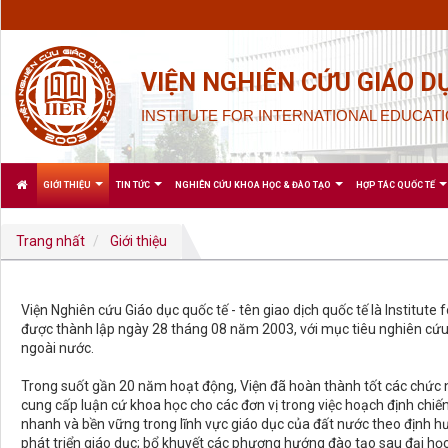
VIỆN NGHIÊN CỨU GIÁO D
INSTITUTE FOR INTERNATIONAL EDUCATI
GIỚI THIỆU
TIN TỨC
NGHIÊN CỨU KHOA HỌC & ĐÀO TẠO
HỢP TÁC QUỐC TẾ
Trang nhất
Giới thiệu
Viện Nghiên cứu Giáo dục quốc tế - tên giao dịch quốc tế là Institute f
được thành lập ngày 28 tháng 08 năm 2003, với mục tiêu nghiên cứu, 
ngoài nước.
Trong suốt gần 20 năm hoạt động, Viện đã hoàn thành tốt các chức 
cung cấp luận cứ khoa học cho các đơn vị trong việc hoạch định chiến
nhanh và bền vững trong lĩnh vực giáo dục của đất nước theo định hư
phát triển giáo dục; bổ khuyết các phương hướng đào tạo sau đại học