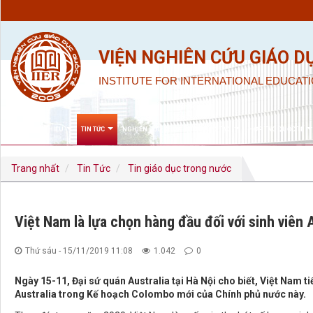
VIỆN NGHIÊN CỨU GIÁO D
INSTITUTE FOR INTERNATIONAL EDUCATI
GIỚI THIỆU
TIN TỨC
NGHIÊN CỨU KHOA HỌC & ĐÀO TẠO
HỢP TÁC QUỐC TẾ
Trang nhất
Tin Tức
Tin giáo dục trong nước
Việt Nam là lựa chọn hàng đầu đối với sinh viên
Thứ sáu - 15/11/2019 11:08
1.042
0
Ngày 15-11, Đại sứ quán Australia tại Hà Nội cho biết, Việt Nam ti
Australia trong Kế hoạch Colombo mới của Chính phủ nước này.