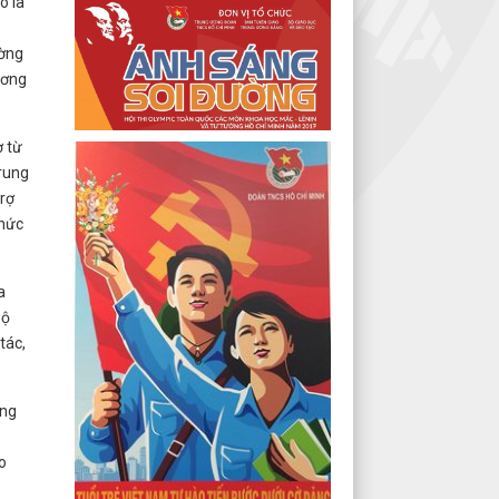
ô la
ường
ương
ợ từ
trung
trợ
chức
a
Bộ
tác,
ồng
o