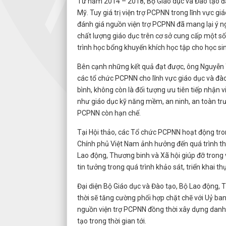
Từ năm 2014 – 2018, Bộ Giáo dục và Đào tạo đã 
Mỹ. Tuy giá trị viện trợ PCPNN trong lĩnh vực g
đánh giá nguồn viện trợ PCPNN đã mang lại ý ng
chất lượng giáo dục trên cơ sở cung cấp một số 
trình học bổng khuyến khích học tập cho học sin
Bên cạnh những kết quả đạt được, ông Nguyễn Ti
các tổ chức PCPNN cho lĩnh vực giáo dục và đào
bình, không còn là đối tượng ưu tiên tiếp nhận 
như giáo dục kỹ năng mềm, an ninh, an toàn trư
PCPNN còn hạn chế.
Tại Hội thảo, các Tổ chức PCPNN hoạt động tron
Chính phủ Việt Nam ảnh hưởng đến quá trình th
Lao động, Thương binh và Xã hội giúp đỡ trong v
tin tưởng trong quá trình khảo sát, triển khai th
Đại diện Bộ Giáo dục và Đào tạo, Bộ Lao động, 
thời sẽ tăng cường phối hợp chặt chẽ với Uỷ b
nguồn viện trợ PCPNN đồng thời xây dựng danh m
tạo trong thời gian tới.