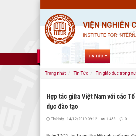
VIỆN NGHIÊN 
INSTITUTE FOR INTERN
GIỚI THIỆU
TIN TỨC
NGHIÊN CỨ
Trang nhất
Tin Tức
Tin giáo dục trong n
Hợp tác giữa Việt Nam với các Tổ
dục đào tạo
Thứ bảy - 14/12/2019 09:12
1.458
0
Ngày 12/12, tại Trung tâm Hội nghị quốc gia, đạ