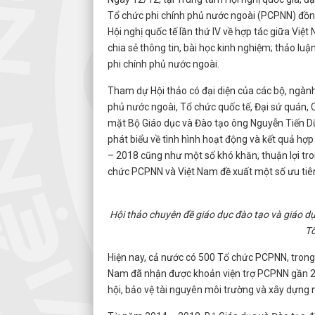
Tổ chức phi chính phủ nước ngoài (PCPNN) đồng 
Hội nghị quốc tế lần thứ IV về hợp tác giữa Vi
chia sẻ thông tin, bài học kinh nghiệm; thảo lu
phi chính phủ nước ngoài.
Tham dự Hội thảo có đại diện của các bộ, ngành,
phủ nước ngoài, Tổ chức quốc tế, Đại sứ quán, 
mặt Bộ Giáo dục và Đào tạo ông Nguyễn Tiến Dũ
phát biểu về tình hình hoạt động và kết quả hợp
– 2018 cũng như một số khó khăn, thuận lợi tro
chức PCPNN và Việt Nam đề xuất một số ưu tiên 
Hội thảo chuyên đề giáo dục đào tạo và giáo dục
Tổ
Hiện nay, cả nước có 500 Tổ chức PCPNN, trong 
Nam đã nhận được khoản viện trợ PCPNN gần 277 t
hội, bảo vệ tài nguyên môi trường và xây dựng 