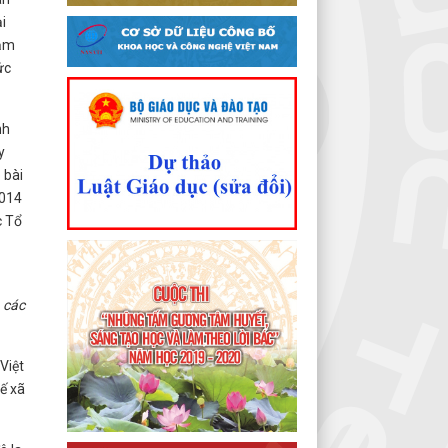
i
hằm
ức
nh
y
 bài
2014
c Tổ
 các
Việt
tế xã