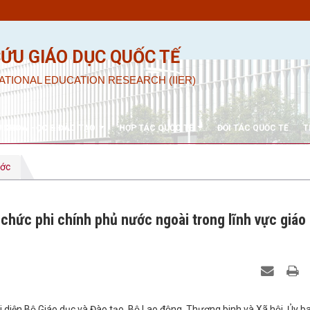
CỨU GIÁO DỤC QUỐC TẾ
ATIONAL EDUCATION RESEARCH (IIER)
U KHOA HỌC & ĐÀO TẠO
HỢP TÁC QUỐC TẾ
ĐỐI TÁC QUỐC TẾ
T
ước
 chức phi chính phủ nước ngoài trong lĩnh vực giáo
i diện Bộ Giáo dục và Đào tạo, Bộ Lao động, Thương binh và Xã hội, Ủy b