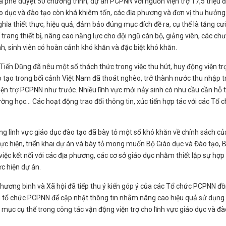
phê duyệt 50 chương trình, dự án PCPNN với nguồn viện trợ 17,5 triệu đ
iáo dục và đào tạo còn khá khiêm tốn, các địa phương và đơn vị thụ hưởng
hĩa thiết thực, hiệu quả, đảm bảo đúng mục đích đề ra, cụ thể là tăng c
trang thiết bị, nâng cao năng lực cho đội ngũ cán bộ, giảng viên, các ch
h, sinh viên có hoàn cảnh khó khăn và đặc biệt khó khăn.
ến Dũng đã nêu một số thách thức trong việc thu hút, huy động viện tr
 tạo trong bối cảnh Việt Nam đã thoát nghèo, trở thành nước thu nhập 
viện trợ PCPNN như trước. Nhiều lĩnh vực mới nảy sinh có nhu cầu cần hỗ 
ờng học… Các hoạt động trao đổi thông tin, xúc tiến hợp tác với các Tổ 
g lĩnh vực giáo dục đào tạo đã bày tỏ một số khó khăn về chính sách củ
ực hiện, triển khai dự án và bày tỏ mong muốn Bộ Giáo dục và Đào tạo, 
iệc kết nối với các địa phương, các cơ sở giáo dục nhằm thiết lập sự hợp 
ực hiện dự án.
Thương binh và Xã hội đã tiếp thu ý kiến góp ý của các Tổ chức PCPNN đ
an tổ chức PCPNN để cập nhật thông tin nhằm nâng cao hiệu quả sử dụng
ục cụ thể trong công tác vận động viện trợ cho lĩnh vực giáo dục và đà