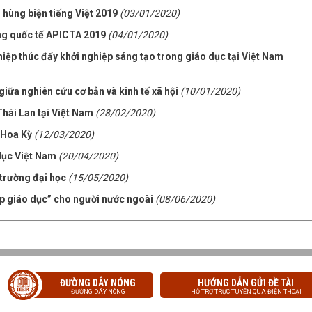
 hùng biện tiếng Việt 2019
(03/01/2020)
ng quốc tế APICTA 2019
(04/01/2020)
hiệp thúc đẩy khởi nghiệp sáng tạo trong giáo dục tại Việt Nam
iữa nghiên cứu cơ bản và kinh tế xã hội
(10/01/2020)
hái Lan tại Việt Nam
(28/02/2020)
 Hoa Kỳ
(12/03/2020)
dục Việt Nam
(20/04/2020)
 trường đại học
(15/05/2020)
p giáo dục” cho người nước ngoài
(08/06/2020)
ĐƯỜNG DÂY NÓNG
HƯỚNG DẪN GỬI ĐỀ TÀI
ĐƯỜNG DÂY NÓNG
HỖ TRỢ TRỰC TUYẾN QUA ĐIỆN THOẠI