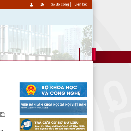
Sơ đồ cổng
Liên kết
HỐNG KÊ GIÁO DỤC
VĂN BẢN
an