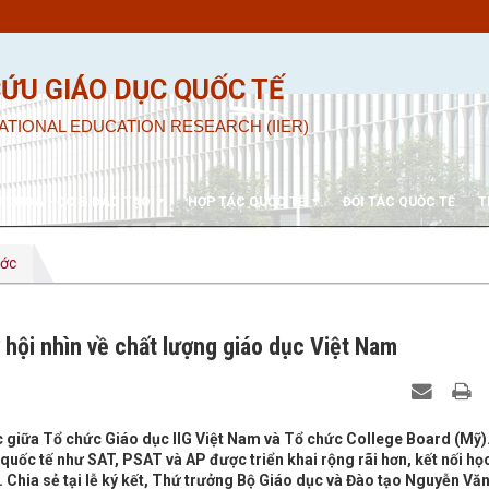
CỨU GIÁO DỤC QUỐC TẾ
ATIONAL EDUCATION RESEARCH (IIER)
U KHOA HỌC & ĐÀO TẠO
HỢP TÁC QUỐC TẾ
ĐỐI TÁC QUỐC TẾ
T
ước
 hội nhìn về chất lượng giáo dục Việt Nam
tác giữa Tổ chức Giáo dục IIG Việt Nam và Tổ chức College Board (Mỹ)
uốc tế như SAT, PSAT và AP được triển khai rộng rãi hơn, kết nối họ
. Chia sẻ tại lễ ký kết, Thứ trưởng Bộ Giáo dục và Đào tạo Nguyễn Vă