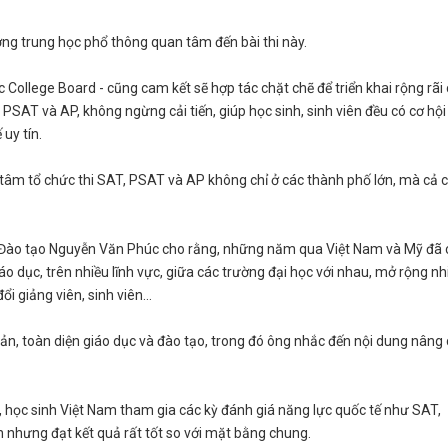
ường trung học phổ thông quan tâm đến bài thi này.
College Board - cũng cam kết sẽ hợp tác chặt chẽ để triển khai rộng rãi
 PSAT và AP, không ngừng cải tiến, giúp học sinh, sinh viên đều có cơ hội
uy tín.
tâm tổ chức thi SAT, PSAT và AP không chỉ ở các thành phố lớn, mà cả 
 và Đào tạo Nguyễn Văn Phúc cho rằng, những năm qua Việt Nam và Mỹ đã 
o dục, trên nhiều lĩnh vực, giữa các trường đại học với nhau, mở rộng nh
ổi giảng viên, sinh viên…
ản, toàn diện giáo dục và đào tạo, trong đó ông nhắc đến nội dung nâng
học sinh Việt Nam tham gia các kỳ đánh giá năng lực quốc tế như SAT,
nhưng đạt kết quả rất tốt so với mặt bằng chung.