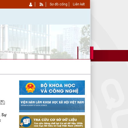
Sơ đồ cổng
Liên kết
HỐNG KÊ GIÁO DỤC
VĂN BẢN
. Sự
c
n