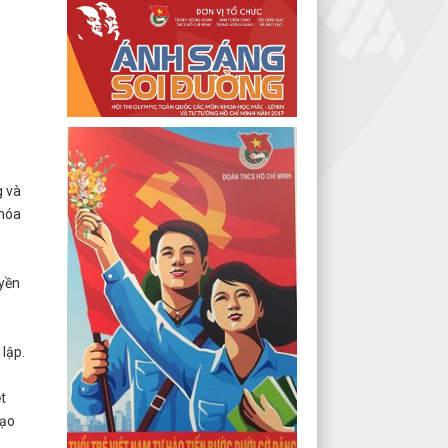
g và
 hóa
uyền
 lập.
t
tạo