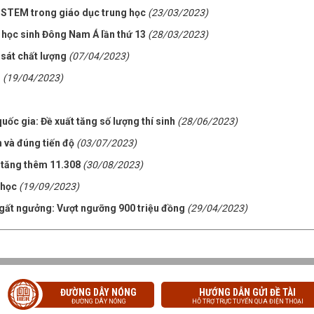
 STEM trong giáo dục trung học
(23/03/2023)
 học sinh Đông Nam Á lần thứ 13
(28/03/2023)
 sát chất lượng
(07/04/2023)
n
(19/04/2023)
uốc gia: Đề xuất tăng số lượng thí sinh
(28/06/2023)
 và đúng tiến độ
(03/07/2023)
i tăng thêm 11.308
(30/08/2023)
 học
(19/09/2023)
gất ngưởng: Vượt ngưỡng 900 triệu đồng
(29/04/2023)
ĐƯỜNG DÂY NÓNG
HƯỚNG DẪN GỬI ĐỀ TÀI
ĐƯỜNG DÂY NÓNG
HỖ TRỢ TRỰC TUYẾN QUA ĐIỆN THOẠI