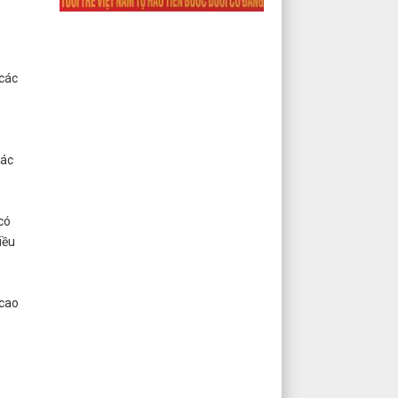
 các
các
có
iều
 cao