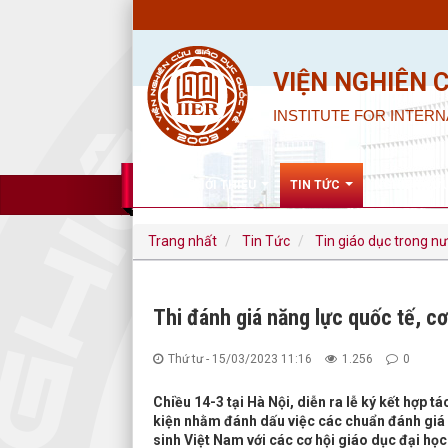
VIỆN NGHIÊN 
INSTITUTE FOR INTERN
GIỚI THIỆU
TIN TỨC
NGHIÊN CỨ
Trang nhất
Tin Tức
Tin giáo dục trong n
Thi đánh giá năng lực quốc tế, cơ
Thứ tư - 15/03/2023 11:16
1.256
0
Chiều 14-3 tại Hà Nội, diễn ra lễ ký kết hợp 
kiện nhằm đánh dấu việc các chuẩn đánh giá q
sinh Việt Nam với các cơ hội giáo dục đại học