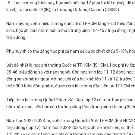
tế. Theo chương trình này, học sinh hết lớp 12 phải thi tốt nghiệp để
level), tú tài quốc tế (IB), tú tài bang Ontario, Canada (OSSD).
Năm nay, học phí nhiều trường quốc tế ở TPHCM tăng 9-53 triệu đồng
sinh, học phí bậc mầm non ở mức trung bình 124-457 triệu đồng một
triệu đồng.
Phụ huynh có thể đóng học phí cả năm để được chiết khấu 5-10% hoặ
Đắt đỏ nhất là học phí trường Quốc tế TPHCM (ISHCM). Học phí từ lớp
35-46 triệu đồng so với năm ngoái. Còn học sinh lớp 11, 12 đóng học
đồng so với năm ngoái. Với học phí của hai khối lớp 11 và 12, trườn
mốc 900 triệu đồng/năm, được xem là trường đầu tiên tại TP.HCM 
Tiếp theo là trường Quốc tế Nam Sài Gòn, lớp 12 có mức học phí cao n
bậc mầm non, tiểu học của trường cũng tăng trung bình khoảng 30 t
Năm học 2022-2023, học phí trường Quốc tế Anh TPHCM (BIS HCMC) 
triệu đồng (lớp 12). Năm học 2023-2024, học phí sẽ nhích lên, cụ thể
12). Như vậy, mức tăng học phí của trường năm nay dao động 37,8 - 5