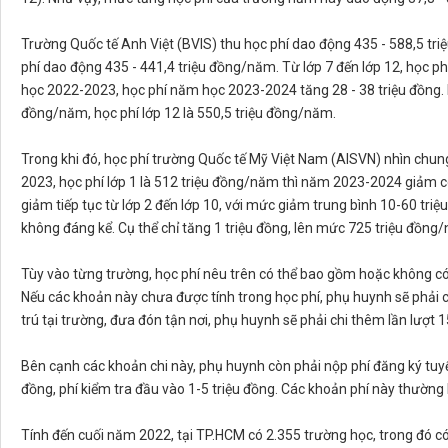
Trường Quốc tế Anh Việt (BVIS) thu học phí dao động 435 - 588,5 tri
phí dao động 435 - 441,4 triệu đồng/năm. Từ lớp 7 đến lớp 12, học p
học 2022-2023, học phí năm học 2023-2024 tăng 28 - 38 triệu đồng. 
đồng/năm, học phí lớp 12 là 550,5 triệu đồng/năm.
Trong khi đó, học phí trường Quốc tế Mỹ Việt Nam (AISVN) nhìn ch
2023, học phí lớp 1 là 512 triệu đồng/năm thì năm 2023-2024 giảm 
giảm tiếp tục từ lớp 2 đến lớp 10, với mức giảm trung bình 10-60 triệu
không đáng kể. Cụ thể chỉ tăng 1 triệu đồng, lên mức 725 triệu đồng
Tùy vào từng trường, học phí nêu trên có thể bao gồm hoặc không có
Nếu các khoản này chưa được tính trong học phí, phụ huynh sẽ phải 
trú tại trường, đưa đón tận nơi, phụ huynh sẽ phải chi thêm lần lượt
Bên cạnh các khoản chi này, phụ huynh còn phải nộp phí đăng ký tuyển
đồng, phí kiểm tra đầu vào 1-5 triệu đồng. Các khoản phí này thường
Tính đến cuối năm 2022, tại TP.HCM có 2.355 trường học, trong đó có