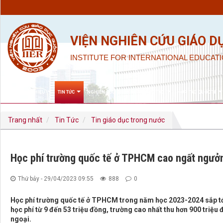
VIỆN NGHIÊN CỨU GIÁO D
INSTITUTE FOR INTERNATIONAL EDUCATI
GIỚI THIỆU
TIN TỨC
NGHIÊN CỨU KHOA HỌC & ĐÀO TẠO
HỢP TÁC QUỐC TẾ
Trang nhất
Tin Tức
Tin giáo dục trong nước
Học phí trường quốc tế ở TPHCM cao ngất ngưởn
Thứ bảy - 29/04/2023 09:55
888
0
Học phí trường quốc tế ở TPHCM trong năm học 2023-2024 sắp tớ
học phí từ 9 đến 53 triệu đồng, trường cao nhất thu hơn 900 triệ
ngoại.