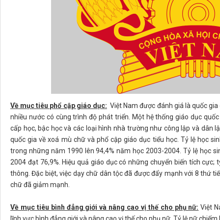
Về mục tiêu phổ cập giáo dục:
Việt Nam được đánh giá là quốc gia 
nhiều nước có cùng trình độ phát triển. Một hệ thống giáo dục qu
cấp học, bậc học và các loại hình nhà trường như công lập và dân 
quốc gia về xoá mù chữ và phổ cập giáo dục tiểu học. Tỷ lệ học s
trong những năm 1990 lên 94,4% năm học 2003-2004. Tỷ lệ học sin
2004 đạt 76,9%. Hiệu quả giáo dục có những chuyển biến tích cực; t
thông. Đặc biệt, việc dạy chữ dân tộc đã được đẩy mạnh với 8 thứ tiế
chữ đã giảm mạnh.
Về mục tiêu bình đẳng giới và nâng cao vị thế cho phụ nữ:
Việt N
lĩnh vực bình đẳng giới và nâng cao vị thế cho phụ nữ. Tỷ lệ nữ chi