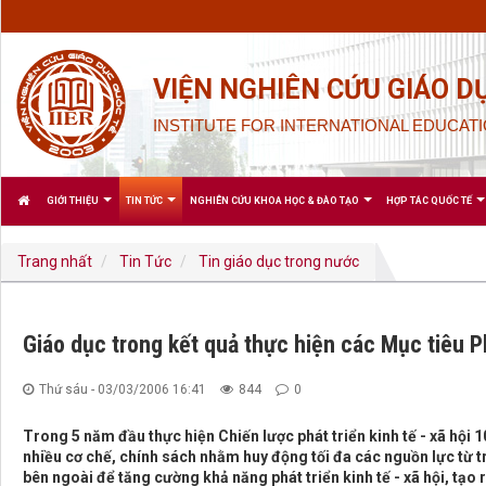
VIỆN NGHIÊN CỨU GIÁO D
INSTITUTE FOR INTERNATIONAL EDUCATI
GIỚI THIỆU
TIN TỨC
NGHIÊN CỨU KHOA HỌC & ĐÀO TẠO
HỢP TÁC QUỐC TẾ
Trang nhất
Tin Tức
Tin giáo dục trong nước
Giáo dục trong kết quả thực hiện các Mục tiêu Ph
Thứ sáu - 03/03/2006 16:41
844
0
Trong 5 năm đầu thực hiện Chiến lược phát triển kinh tế - xã hội
nhiều cơ chế, chính sách nhằm huy động tối đa các nguồn lực từ t
bên ngoài để tăng cường khả năng phát triển kinh tế - xã hội, tạo