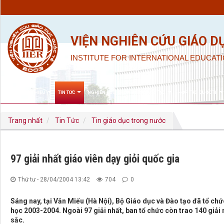
VIỆN NGHIÊN CỨU GIÁO D
INSTITUTE FOR INTERNATIONAL EDUCATI
GIỚI THIỆU
TIN TỨC
NGHIÊN CỨU KHOA HỌC & ĐÀO TẠO
HỢP TÁC QUỐC TẾ
Trang nhất
Tin Tức
Tin giáo dục trong nước
97 giải nhất giáo viên dạy giỏi quốc gia
Thứ tư - 28/04/2004 13:42
704
0
Sáng nay, tại Văn Miếu (Hà Nội), Bộ Giáo dục và Đào tạo đã tổ chức
học 2003-2004. Ngoài 97 giải nhất, ban tổ chức còn trao 140 giải n
sắc.