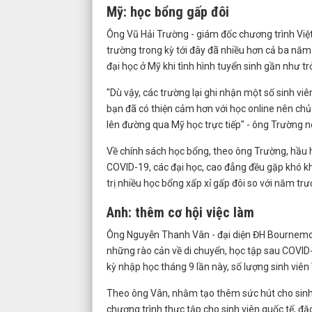
Mỹ: học bổng gấp đôi
Ông Vũ Hải Trường - giám đốc chương trình Việt
trường trong kỳ tới đây đã nhiều hơn cả ba nă
đại học ở Mỹ khi tình hình tuyển sinh gần như t
"Dù vậy, các trường lại ghi nhận một số sinh viê
bạn đã có thiện cảm hơn với học online nên chủ 
lên đường qua Mỹ học trực tiếp" - ông Trường nó
Về chính sách học bổng, theo ông Trường, hầu h
COVID-19, các đại học, cao đẳng đều gặp khó k
trị nhiều học bổng xấp xỉ gấp đôi so với năm
Anh: thêm cơ hội việc làm
Ông Nguyễn Thanh Vân - đại diện ĐH Bournemout
những rào cản về di chuyển, học tập sau COVID-
kỳ nhập học tháng 9 lần này, số lượng sinh viên 
Theo ông Vân, nhằm tạo thêm sức hút cho sinh 
chương trình thực tập cho sinh viên quốc tế, đ