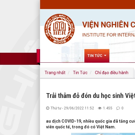
VIỆN NGHIÊN 
INSTITUTE FOR INTERN
GIỚI THIỆU
TIN TỨC
NGHIÊN CỨ
Trang nhất
Tin Tức
Chỉ đạo điều hành
Trải thảm đỏ đón du học sinh Việ
Thứ tư - 29/06/2022 11:52
1.455
0
au dịch COVID-19, nhiều quốc gia đã tăng cườn
viên quốc tế, trong đó có Việt Nam.