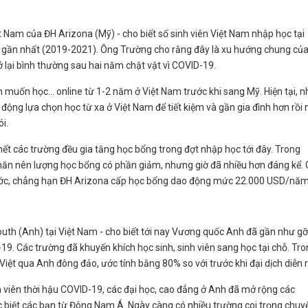
 Nam của ĐH Arizona (Mỹ) - cho biết số sinh viên Việt Nam nhập học tại
m gần nhất (2019-2021). Ông Trường cho rằng đây là xu hướng chung của
rở lại bình thường sau hai năm chật vật vì COVID-19.
n muốn học... online từ 1-2 năm ở Việt Nam trước khi sang Mỹ. Hiện tại, n
động lựa chọn học từ xa ở Việt Nam để tiết kiệm và gần gia đình hơn rồi
i.
ết các trường đều gia tăng học bổng trong đợt nhập học tới đây. Trong
hăn nên lượng học bổng có phần giảm, nhưng giờ đã nhiều hơn đáng kể. 
 trước, chẳng hạn ĐH Arizona cấp học bổng dao động mức 22.000 USD/năm
h (Anh) tại Việt Nam - cho biết tới nay Vương quốc Anh đã gần như gỡ
19. Các trường đã khuyến khích học sinh, sinh viên sang học tại chỗ. Tr
Việt qua Anh đông đảo, ước tính bằng 80% so với trước khi đại dịch diễn r
viên thời hậu COVID-19, các đại học, cao đẳng ở Anh đã mở rộng các
ặc biệt các bạn từ Đông Nam Á. Ngày càng có nhiều trường coi trọng chuy