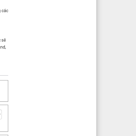
g các
 sẽ
and,