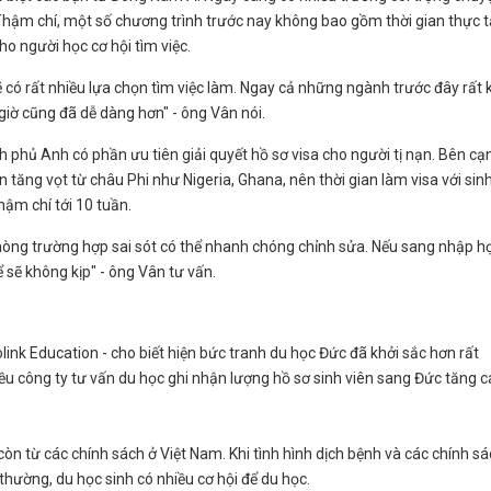
. Thậm chí, một số chương trình trước nay không bao gồm thời gian thực 
ho người học cơ hội tìm việc.
có rất nhiều lựa chọn tìm việc làm. Ngay cả những ngành trước đây rất 
giờ cũng đã dễ dàng hơn" - ông Vân nói.
nh phủ Anh có phần ưu tiên giải quyết hồ sơ visa cho người tị nạn. Bên cạ
n tăng vọt từ châu Phi như Nigeria, Ghana, nên thời gian làm visa với sin
thậm chí tới 10 tuần.
phòng trường hợp sai sót có thể nhanh chóng chỉnh sửa. Nếu sang nhập h
 sẽ không kịp" - ông Vân tư vấn.
ink Education - cho biết hiện bức tranh du học Đức đã khởi sắc hơn rất
ều công ty tư vấn du học ghi nhận lượng hồ sơ sinh viên sang Đức tăng 
òn từ các chính sách ở Việt Nam. Khi tình hình dịch bệnh và các chính s
 thường, du học sinh có nhiều cơ hội để du học.