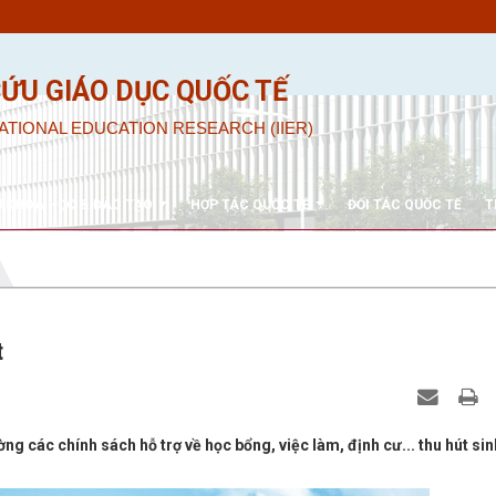
CỨU GIÁO DỤC QUỐC TẾ
ATIONAL EDUCATION RESEARCH (IIER)
U KHOA HỌC & ĐÀO TẠO
HỢP TÁC QUỐC TẾ
ĐỐI TÁC QUỐC TẾ
T
t
g các chính sách hỗ trợ về học bổng, việc làm, định cư... thu hút sin