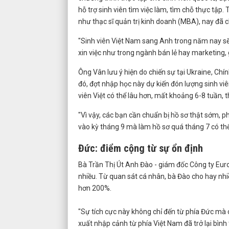
hỗ trợ sinh viên tìm việc làm, tìm chỗ thực tập
như thạc sĩ quản trị kinh doanh (MBA), nay đã c
"Sinh viên Việt Nam sang Anh trong năm nay sẽ 
xin việc như trong ngành bán lẻ hay marketing, 
Ông Vân lưu ý hiện do chiến sự tại Ukraine, Chí
đó, đợt nhập học này dự kiến đón lượng sinh viê
viên Việt có thể lâu hơn, mất khoảng 6-8 tuần, 
"Vì vậy, các bạn cần chuẩn bị hồ sơ thật sớm, 
vào kỳ tháng 9 mà làm hồ sơ quá tháng 7 có thể
Đức: điểm cộng từ sự ổn định
Bà Trần Thị Út Anh Đào - giám đốc Công ty Eurol
nhiều. Từ quan sát cá nhân, bà Đào cho hay nhi
hơn 200%.
"Sự tích cực này không chỉ đến từ phía Đức mà c
xuất nhập cảnh từ phía Việt Nam đã trở lại bình