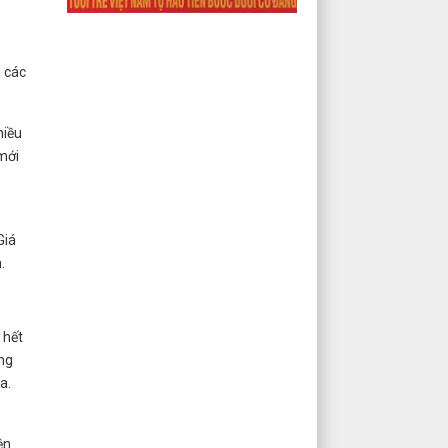
 các
hiều
 mới
Giá
.
 hết
ong
a.
ện