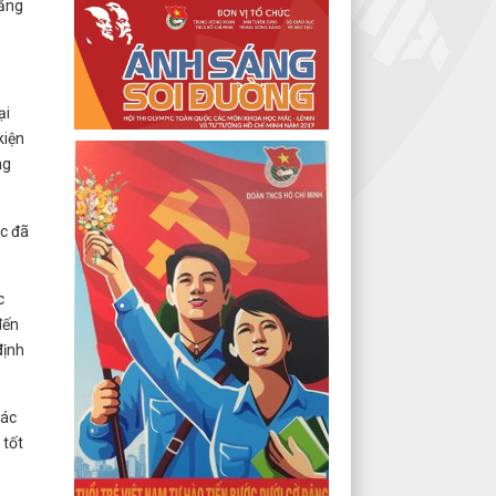
tăng
ại
kiện
ng
c đã
c
đến
định
các
 tốt