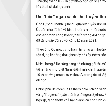
Thường tháng 8 - 9 là đợt nhập học lớn nhất tro
tốc thu hút du học sinh.
Úc: "bơm" ngân sách cho truyền th
Ông Lương Thanh Quang - quản lý tuyển sinh khu
Úc gần như đã trở về bình thường như hồi trước
cho sinh viên sang học trực tiếp trong đợt nhập 
đã tăng gấp đôi so với cùng kỳ năm 2021.
Theo ông Quang, trong hai năm chịu ảnh hưởng 
tận dụng khoảng thời gian này để xây thêm các 
Nhiều bang ở Úc cũng công bố những gói tài ch
tiềm năng như Việt Nam. Điển hình, chính quyề
10 thị trường mục tiêu ở châu Á, trong đó có V
du học.
Chính phủ Úc còn đưa ra thêm nhiều chính sách ư
vùng "Regional" (các thành phố ngoài Sydney, Me
nghiệp, tăng thêm khả năng định cư cho sinh vi