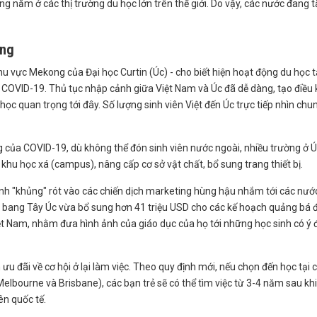
ng năm ở các thị trường du học lớn trên thế giới. Do vậy, các nước đang 
ông
 vực Mekong của Đại học Curtin (Úc) - cho biết hiện hoạt động du học t
 COVID-19. Thủ tục nhập cảnh giữa Việt Nam và Úc đã dễ dàng, tạo điều 
học quan trọng tới đây. Số lượng sinh viên Việt đến Úc trực tiếp nhìn chu
của COVID-19, dù không thể đón sinh viên nước ngoài, nhiều trường ở Ú
khu học xá (campus), nâng cấp cơ sở vật chất, bổ sung trang thiết bị.
ính "khủng" rót vào các chiến dịch marketing hùng hậu nhắm tới các nướ
n bang Tây Úc vừa bổ sung hơn 41 triệu USD cho các kế hoạch quảng bá 
iệt Nam, nhằm đưa hình ảnh của giáo dục của họ tới những học sinh có ý 
u đãi về cơ hội ở lại làm việc. Theo quy định mới, nếu chọn đến học tại 
lbourne và Brisbane), các bạn trẻ sẽ có thể tìm việc từ 3-4 năm sau khi
ên quốc tế.