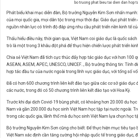
bo truong phat bieu tai dien dan hop 
Phát biểu khai mạc diễn đàn, Bộ trưởng Nguyễn Kim Sơn nhấn mạnh: Gi
của mọi quốc gia, mọi dân tộc trong mọi thời đại. Giáo dục phát triển 
nguồn nhân lực có trình độ đáp ứng nhu cầu phát triển nền kinh tế c
Thấu hiểu điều này, thời gian qua, Việt Nam coi giáo dục là quốc sác
trò là một trong 3 khâu đột phá để thực hiện chiến lược phát triển ki
Chia sẻ Việt Nam đã tích cực thúc đẩy hợp tác giáo dục với hơn 100 
ASEAN, ASEM, APEC, UNESCO, UNICEF..., Bộ trưởng thông tin: Tính đ
hợp tác đầu tư của nước ngoài trong lĩnh vực giáo dục, với tổng số vốn
Đã có hơn 600 chương trình liên kết đào tạo giữa các cơ sở giáo dục 
các nước, trong đó có 50 chương trình liên kết đào tạo với Hoa Kỳ.
Trước khi đại dịch Covid-19 bùng phát, có khoảng hơn 20.000 du học 
Nam và gần 200.000 du học sinh Việt Nam học tập tại nước ngoài. Tr
trong các quốc gia, lãnh thổ mà du học sinh Việt Nam lựa chọn học t
Bộ trưởng Nguyễn Kim Sơn cũng cho biết: Để thực hiện mục tiêu tạo
Việt Nam xác định cần tăng cường hội nhập quốc tế trong giáo dục, 