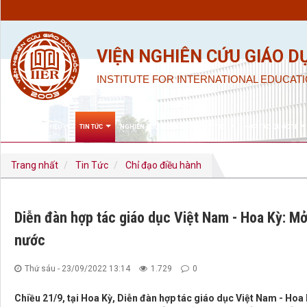
VIỆN NGHIÊN CỨU GIÁO D
INSTITUTE FOR INTERNATIONAL EDUCATI
GIỚI THIỆU
TIN TỨC
NGHIÊN CỨU KHOA HỌC & ĐÀO TẠO
HỢP TÁC QUỐC TẾ
Trang nhất
Tin Tức
Chỉ đạo điều hành
Diễn đàn hợp tác giáo dục Việt Nam - Hoa Kỳ: Mở
nước
Thứ sáu - 23/09/2022 13:14
1.729
0
Chiều 21/9, tại Hoa Kỳ, Diễn đàn hợp tác giáo dục Việt Nam - Hoa