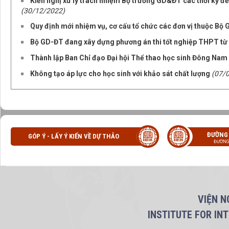
Kiến nghị xử lý trách nhiệm Bộ trưởng GD&ĐT các thời kỳ để
(30/12/2022)
Quy định mới nhiệm vụ, cơ cấu tổ chức các đơn vị thuộc Bộ 
Bộ GD-ĐT đang xây dựng phương án thi tốt nghiệp THPT t
Thành lập Ban Chỉ đạo Đại hội Thể thao học sinh Đông Nam 
Không tạo áp lực cho học sinh với khảo sát chất lượng
(07/
ĐƯỜNG
GÓP Ý - LẤY Ý KIẾN VỀ DỰ THẢO
ĐƯỜNG
VIỆN N
INSTITUTE FOR IN