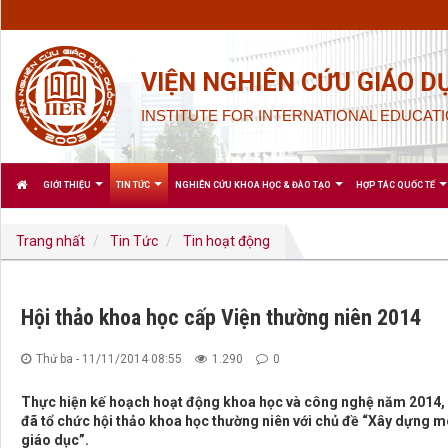
VIỆN NGHIÊN CỨU GIÁO D
INSTITUTE FOR INTERNATIONAL EDUCATI
GIỚI THIỆU
TIN TỨC
NGHIÊN CỨU KHOA HỌC & ĐÀO TẠO
HỢP TÁC QUỐC TẾ
Trang nhất
Tin Tức
Tin hoạt động
Hội thảo khoa học cấp Viện thường niên 2014
Thứ ba - 11/11/2014 08:55
1.290
0
Thực hiện kế hoạch hoạt động khoa học và công nghệ năm 2014, 
đã tổ chức hội thảo khoa học thường niên với chủ đề “Xây dựng mô
giáo dục”.