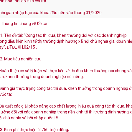
inh hoạt phí do HTs chi trả.
hời gian nhập học của khóa đầu tiên vào tháng 01/2020.
. Thông tin chung về Đề tài:
.1. Tên đề tài: “Công tác thi đua, khen thưởng đối với các doanh nghiệp
rong điều kiện kinh tế thị trường định hướng xã hội chủ nghĩa giai đoạn hi
ay”, ĐTĐL.XH.02/15 .
.2. Mục tiêu nghiên cứu:
 Hoàn thiện cơ sở lý luận và thực tiễn về thi đua khen thưởng nói chung và 
ua, khen thưởng trong doanh nghiệp nói riêng;
 Đánh giá thực trạng công tác thi đua, khen thưởng trong doanh nghiệp ở
ước ta;
 Đề xuất các giải pháp nâng cao chất lượng, hiệu quả công tác thi đua, kh
hưởng đối với các doanh nghiệp trong nền kinh tế thị trường định hướng 
ội chủ nghĩa và hội nhập quốc tế.
.3. Kinh phí thực hiện: 2.750 triệu đồng;