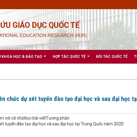
CỨU GIÁO DỤC QUỐC TẾ
ATIONAL EDUCATION RESEARCH (IIER)
U KHOA HỌC & ĐÀO TẠO
HỢP TÁC QUỐC TẾ
ĐỐI TÁC QUỐC TẾ
T
n chức dự xét tuyển đào tạo đại học và sau đại học tạ
m với cỡ chữĐọc bài viếtTương phản
ét tuyển đào tạo đại học và sau đại học tại Trung Quốc năm 2020