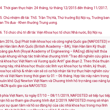
.4. Thời gian thực hiện: 24 tháng, từ tháng 12/2015 đến tháng 11/2017;
.5. Chủ nhiệm đề tài: ThS. Trần Thị Hà, Thứ trưởng Bộ Nội vụ, Trưởng ban
an Thi đua - Khen thưởng Trung ương.
.6. Tổ chức chủ trì đề tài: Viện Khoa học tổ chức Nhà nước, Bộ Nội vụ.
ăm 2016, Quỹ Phát triển khoa học và công nghệ Quốc gia (NAFOSTED) 
iện Hàn lâm Anh Quốc (British Academy – BA), Viện Hàn lâm Kỹ thuật
oàng gia Anh (Royal Academy of Engineering – RAEng) đã ký kết thỏa
huận khung về hợp tác triển khai chương trình “Trao đổi nghiên cứu giữa 
hà khoa học Việt Nam và Vương quốc Anh” giai đoạn 2. Theo thỏa thuận
hung này, nhà khoa học thuộc các lĩnh vực khoa học tự nhiên, kỹ thuật,
hoa học xã hội & nhân văn sẽ có cơ hội nhận tài trợ thực hiện nghiên cứu 
nh và Việt Nam trong thời gian từ 01 – 06 tháng. Hợp tác này nằm trong
huôn khổ Quỹ Newton Việt Nam và Chương trình hỗ trợ nâng cao năng l
H&CN quốc gia của NAFOSTED.
ề phía Việt Nam, từ ngày 07/10 – 08/11/2019, NAFOSTED sẽ tiếp tục tiế
hận hồ sơ tham gia chương trình đợt 2/2019. NAFOSTED mong sẽ nhận
ược sự quan tâm và hồ sơ đăng ký của các nhà khoa học trong mọi lĩnh