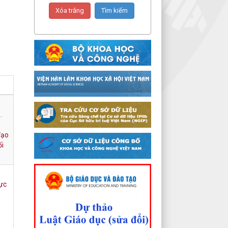
.
đạo
ối
hực