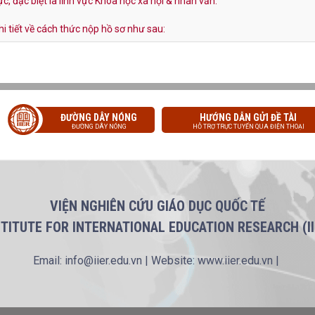
ực, đặc biệt là lĩnh vực Khoa học xã hội & nhân văn.
hi tiết về cách thức nộp hồ sơ như sau:
ĐƯỜNG DÂY NÓNG
HƯỚNG DẪN GỬI ĐỀ TÀI
ĐƯỜNG DÂY NÓNG
HỖ TRỢ TRỰC TUYẾN QUA ĐIỆN THOẠI
VIỆN NGHIÊN CỨU GIÁO DỤC QUỐC TẾ
STITUTE FOR INTERNATIONAL EDUCATION RESEARCH (II
Email: info@iier.edu.vn | Website: www.iier.edu.vn |