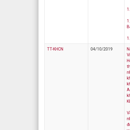
1
1
B
1
TT-KHCN
04/10/2019
N
V
H
t
n
k
k
A
k
K
V
n
đ