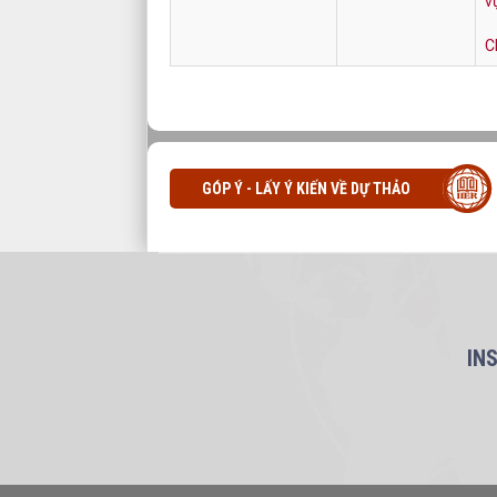
v
C
GÓP Ý - LẤY Ý KIẾN VỀ DỰ THẢO
IN