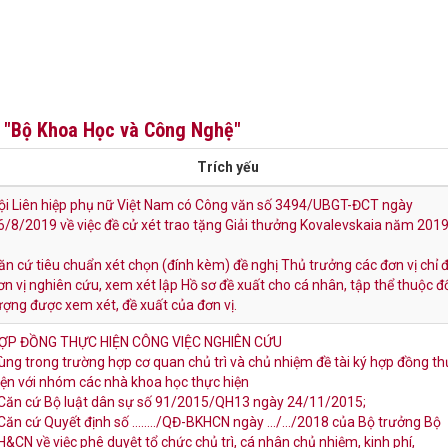
h
"Bộ Khoa Học và Công Nghệ"
Trích yếu
ội Liên hiệp phụ nữ Việt Nam có Công văn số 3494/UBGT-ĐCT ngày
6/8/2019 về việc đề cử xét trao tặng Giải thưởng Kovalevskaia năm 2019
ăn cứ tiêu chuẩn xét chọn (đính kèm) đề nghị Thủ trưởng các đơn vị chỉ 
ơn vị nghiên cứu, xem xét lập Hồ sơ đề xuất cho cá nhân, tập thể thuộc đ
ượng được xem xét, đề xuất của đơn vị.
ỢP ĐỒNG THỰC HIỆN CÔNG VIỆC NGHIÊN CỨU
ùng trong trường hợp cơ quan chủ trì và chủ nhiệm đề tài ký hợp đồng t
iện với nhóm các nhà khoa học thực hiện
 Căn cứ Bộ luật dân sự số 91/2015/QH13 ngày 24/11/2015;
 Căn cứ Quyết định số ……../QĐ-BKHCN ngày …/…/2018 của Bộ trưởng Bộ
H&CN về việc phê duyệt tổ chức chủ trì, cá nhân chủ nhiệm, kinh phí,