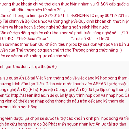
hương thức khoán chi và thời gian thực hiện nhiệm vụ KH&CN cấp quốc g
……….., bắt đầu thực hiện từ năm 20…;
 Căn cứ Thông tư liên tịch 27/2015/TTLT-BKHCN-BTC ngày 30/12/2015 
ộ Tài chính và Bộ Khoa học và Công nghệ về Quỵ định khoán chỉ thực hiệ
hiệm vụ khoa học và công nghệ sử dụng ngân sách Nhà nước;
 Căn cứ Hợp đồng nghiên cứu khoa học và phát triển công nghệ số: …./20
TCT-KC…./16-20của đề tài “………………………”, mã số KC……/16-20.
ăn cứ khác (như: Bản Qui chế chi tiêu nội bộ ký của đơn vịhoặc Văn bản 
uyền của Thủ trưởng cơ quan chủ trì cho Trưởng phòng chức năng…)
rên cơ sở nhu cầu năng lực của các bên,
ính gửi: Các đơn vị trực thuộc Bộ,
ại sứ quán Ấn Độ tại Việt Nam thông báo về việc đăng ký học bổng tham 
hương trình đào tạo Tiến sĩ cho các nước thành viên ASEAN tại Học viện
ông nghệ Ấn Độ (HTs). Học viện Công nghệ Ấn Độ đã tạo lập cổng thông t
iện tử: http://asean.iitd.ac.in để quản lý quy trình nộp đơn và nhập học. C
ng viên có thể đăng nhập cổng thông tin nêu trên để đăng ký tham gia
hương trình học bổng.
ng viên được lựa chọn sẽ được tài trợ các khoản kinh phí: học bổng và tiề
ghiên cứu hàng năm do Bộ Phát triển nguồn nhân lực Ấn Độ tài trợ, tiền