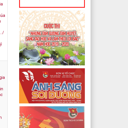
ia
của
n
.…/
uỷ
gia
in
ác
n