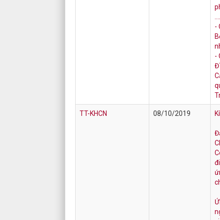
p
…
-
B
n
-
Đ
C
q
T
TT-KHCN
08/10/2019
K
Đ
C
C
đ
ứ
c
Ứ
n