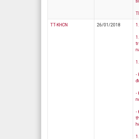
s
T
TT-KHCN
26/01/2018
1
1
t
n
1
-
đ
-
n
-
t
h
1