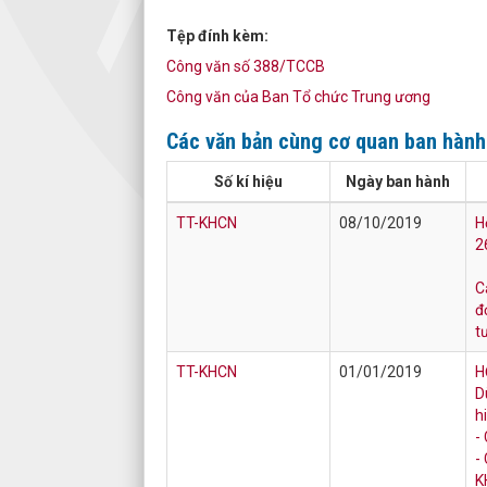
Tệp đính kèm:
Công văn số 388/TCCB
Công văn của Ban Tổ chức Trung ương
Các văn bản cùng cơ quan ban hàn
Số kí hiệu
Ngày ban hành
TT-KHCN
08/10/2019
H
2
C
đ
t
TT-KHCN
01/01/2019
H
D
h
-
-
K