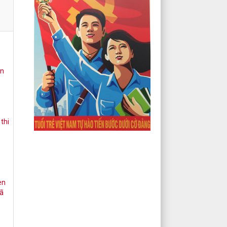
ện
thi
en
xã