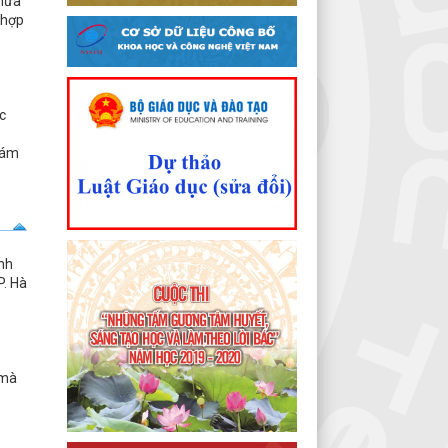
chữa
 hợp
c
khám
nh
P. Hà
ó
 mà