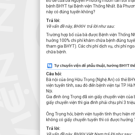
Bố đẻ của bà Nguyễn Phương muốn tán sỏi thận 
bệnh BHYT tại Bệnh viện Thống Nhất. Bà Phương
này có đúng tuyến không?
Trả lời:
Về vấn đề này, BHXH trả lời như sau:
Trường hợp bố của bà được Bệnh viện Thống Nhất
hưởng 100% chi phí khám chữa bệnh đúng tuyế
tham gia BHYT). Các chi phí dịch vụ, chi phí ngo
chữa bệnh.
Tự chuyển viện để phẫu thuật, hưởng BHYT th
Câu hỏi:
Bà nội của ông Hữu Trọng (Nghệ An) có thẻ BHY
viện tuyến tỉnh, sau đó đến bệnh viện tại TP. H
Nội.
Gia đình ông Trọng đã xin giấy chuyển viện củ
giấy chuyển viện thì gia đình phải chịu phí 3 triệ
Ông Trọng hỏi, bệnh viện tuyến tỉnh thực hiện 
không có giấy chuyển tuyến thì có được hưởn
Trả lời:
Về vấn đề này, BHXH Việt Nam trả lời như sau: