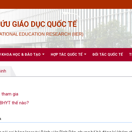
CỨU GIÁO DỤC QUỐC TẾ
ATIONAL EDUCATION RESEARCH (IIER)
U KHOA HỌC & ĐÀO TẠO
HỢP TÁC QUỐC TẾ
ĐỐI TÁC QUỐC TẾ
T
sinh
 tham gia
 BHYT thế nào?
a