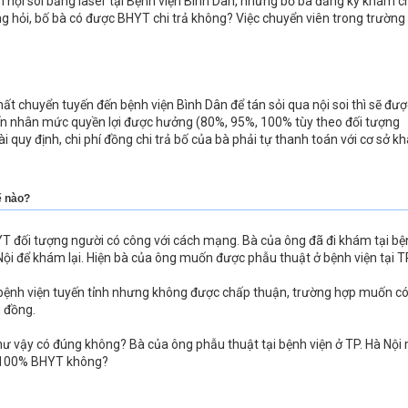
nội soi bằng laser tại Bệnh viện Bình Dân, nhưng bố bà đăng ký khám 
 hỏi, bố bà có được BHYT chi trả không? Việc chuyển viên trong trường
 chuyển tuyến đến bệnh viện Bình Dân để tán sỏi qua nội soi thì sẽ đượ
n nhân mức quyền lợi được hưởng (80%, 95%, 100% tùy theo đối tượng
ài quy định, chi phí đồng chi trả bố của bà phải tự thanh toán với cơ sở 
ế nào?
T đối tượng người có công với cách mạng. Bà của ông đã đi khám tại bệ
à Nội để khám lại. Hiện bà của ông muốn được phẫu thuật ở bệnh viện tại T
a bệnh viện tuyến tỉnh nhưng không được chấp thuận, trường hợp muốn c
u đồng.
như vậy có đúng không? Bà của ông phẫu thuật tại bệnh viện ở TP. Hà Nội
g 100% BHYT không?