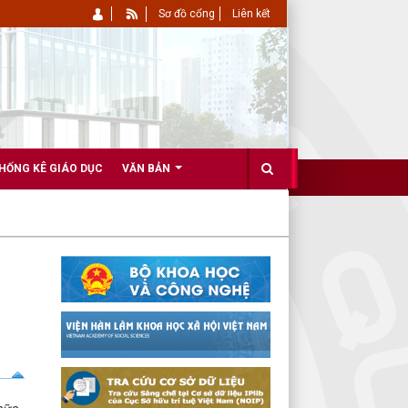
Sơ đồ cổng
Liên kết
HỐNG KÊ GIÁO DỤC
VĂN BẢN