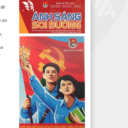
 để
 chi
m,
cơ