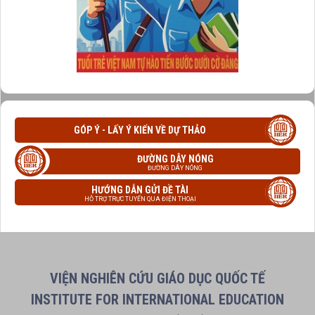
GÓP Ý - LẤY Ý KIẾN VỀ DỰ THẢO
ĐƯỜNG DÂY NÓNG
ĐƯỜNG DÂY NÓNG
HƯỚNG DẪN GỬI ĐỀ TÀI
HỖ TRỢ TRỰC TUYẾN QUA ĐIỆN THOẠI
VIỆN NGHIÊN CỨU GIÁO DỤC QUỐC TẾ
INSTITUTE FOR INTERNATIONAL EDUCATION