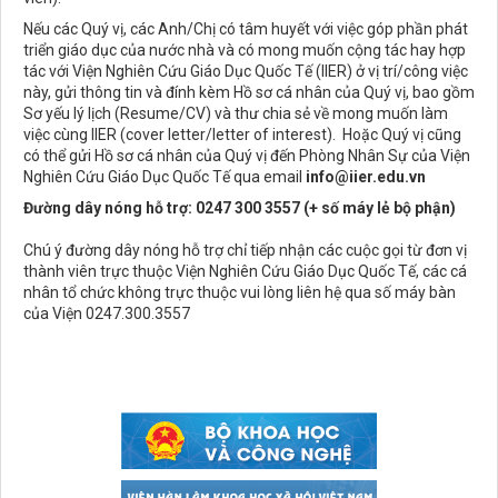
Nếu các Quý vị, các Anh/Chị có tâm huyết với việc góp phần phát
triển giáo dục của nước nhà và có mong muốn cộng tác hay hợp
tác với Viện Nghiên Cứu Giáo Dục Quốc Tế (IIER) ở vị trí/công việc
này, gửi thông tin và đính kèm Hồ sơ cá nhân của Quý vị, bao gồm
Sơ yếu lý lịch (Resume/CV) và thư chia sẻ về mong muốn làm
việc cùng IIER (cover letter/letter of interest). Hoặc Quý vị cũng
có thể gửi Hồ sơ cá nhân của Quý vị đến Phòng Nhân Sự của Viện
Nghiên Cứu Giáo Dục Quốc Tế qua email
info@iier.edu.vn
Đường dây nóng hỗ trợ: 0247 300 3557 (+ số máy lẻ bộ phận)
Chú ý đường dây nóng hỗ trợ chỉ tiếp nhận các cuộc gọi từ đơn vị
thành viên trực thuộc Viện Nghiên Cứu Giáo Dục Quốc Tế, các cá
nhân tổ chức không trực thuộc vui lòng liên hệ qua số máy bàn
của Viện 0247.300.3557