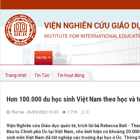
VIỆN NGHIÊN CỨU GIÁO D
INSTITUTE FOR INTERNATIONAL EDUCATI
GIỚI THIỆU
TIN TỨC
NGHIÊN CỨU KHOA HỌC & ĐÀO TẠO
HỢP TÁC QUỐC TẾ
Trang nhất
Tin Tức
Tin hoạt động
Hơn 100.000 du học sinh Việt Nam theo học và t
Thứ hai - 26/09/2022 15:03
1.719
0
Viện Nghiên cứu Giáo dục quốc tế, trích lời bà Rebecca Ball - T
Đầu tư Chính phủ Úc tại Việt Nam, cho biết hiện có khoảng 20.00
sinh viên Việt Nam đã tốt nghiệp các trường đại học ở Úc. Thông 