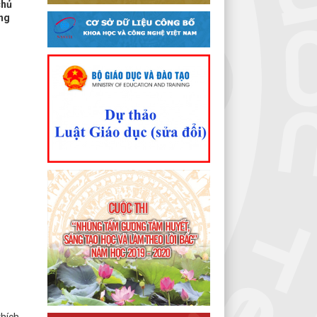
chủ
ong
thích