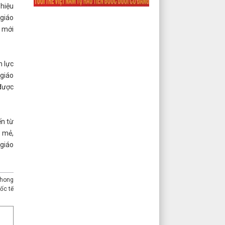
 hiệu
 giáo
i mới
n lực
 giáo
 được
ến từ
 mẻ,
 giáo
Phong
ốc tế