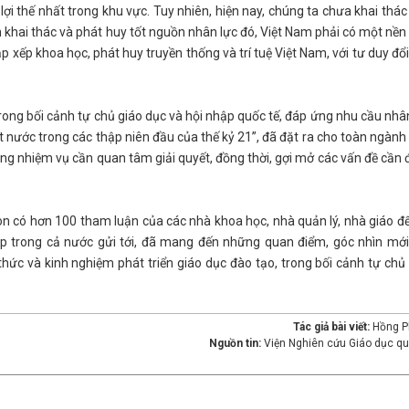
ợi thế nhất trong khu vực. Tuy nhiên, hiện nay, chúng ta chưa khai thác
 khai thác và phát huy tốt nguồn nhân lực đó, Việt Nam phải có một nền
 xếp khoa học, phát huy truyền thống và trí tuệ Việt Nam, với tư duy đổ
rong bối cảnh tự chủ giáo dục và hội nhập quốc tế, đáp ứng nhu cầu nhâ
t nước trong các thập niên đầu của thế kỷ 21”, đã đặt ra cho toàn ngành
ng nhiệm vụ cần quan tâm giải quyết, đồng thời, gợi mở các vấn đề cần
 còn có hơn 100 tham luận của các nhà khoa học, nhà quản lý, nhà giáo đ
ệp trong cả nước gửi tới, đã mang đến những quan điểm, góc nhìn mới
thức và kinh nghiệm phát triển giáo dục đào tạo, trong bối cảnh tự chủ
Tác giả bài viết:
Hồng 
Nguồn tin:
Viện Nghiên cứu Giáo dục qu