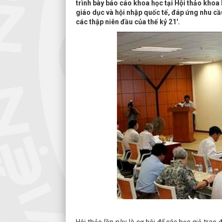
trình bày báo cáo khoa học tại Hội thảo khoa
giáo dục và hội nhập quốc tế, đáp ứng nhu cầ
các thập niên đầu của thế kỷ 21'.
Hội thảo lần này là cơ hội để các học giả trao