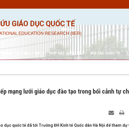
CỨU GIÁO DỤC QUỐC TẾ
ATIONAL EDUCATION RESEARCH (IIER)
U KHOA HỌC & ĐÀO TẠO
HỢP TÁC QUỐC TẾ
ĐỐI TÁC QUỐC TẾ
T
xếp mạng lưới giáo dục đào tạo trong bối cảnh tự c
áo dục quốc tế đã tới Trường ĐH Kinh tế Quốc dân Hà Nội để tham dự 