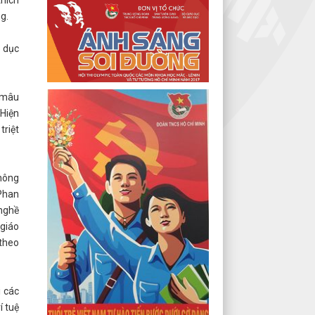
g.
o dục
ự mâu
 Hiện
triệt
không
 Phan
nghề
 giáo
 theo
i các
í tuệ