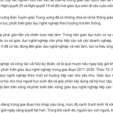
c Nghị quyết 29 và Nghị quyết 19 về đổi mới giáo dục sớm đi vào cuộc sốn
Trưởng Ban Tuyên giáo Trung ương đã có những chia sẻ về hệ thống giá
lực, phát triển giáo dục nghê nghiệp theo hướng mở liên thông.
 phải gắn liền với chiến lược việc làm. Trong nền giáo dục luôn có s
các cơ sở giáo dục nghề nghiệp cần phải tiếp cận với các doanh nghiệp,
 đã có tác động đến giáo dục nghề nghiệp và việc làm, tạo ra hiệu ứng 
nghiệp và công tác xã hội) dự đoán, sẽ là quá muộn nếu ngay bây giờ 
 phát triển giáo dục nghề nghiệp trong giai đoạn 2011-2030. Theo TS.
o dục nghề nghiệp theo một số hướng tiếp cận chủ yếu như: Giáo dục 
cơ hội cho mọi người học suốt đời và góp phần xây dựng xã hội học tập;
việc làm bền vững và phát triển bền vững; giáo dục nghề nghiệp tiếp cận
 đang trong giai đoạn hội nhập sâu rộng, mức độ cạnh trạnh kinh tế vớ
ới ngày càng quyết liệt hơn. Trong bối cảnh đó, nguồn lực con người, tr