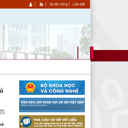
Sơ đồ cổng
Liên kết
HỐNG KÊ GIÁO DỤC
VĂN BẢN
hủ
và