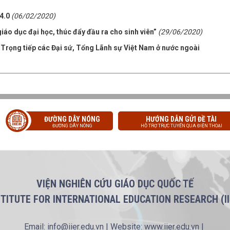
4.0
(06/02/2020)
áo dục đại học, thúc đẩy đầu ra cho sinh viên”
(29/06/2020)
 Trọng tiếp các Đại sứ, Tổng Lãnh sự Việt Nam ở nước ngoài
ĐƯỜNG DÂY NÓNG
HƯỚNG DẪN GỬI ĐỀ TÀI
ĐƯỜNG DÂY NÓNG
HỖ TRỢ TRỰC TUYẾN QUA ĐIỆN THOẠI
VIỆN NGHIÊN CỨU GIÁO DỤC QUỐC TẾ
STITUTE FOR INTERNATIONAL EDUCATION RESEARCH (II
Email: info@iier.edu.vn | Website: www.iier.edu.vn |