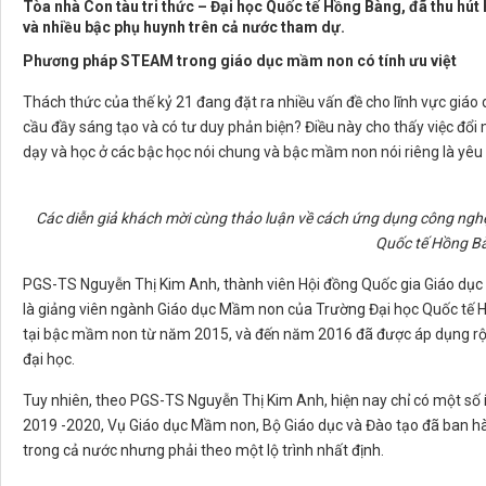
Tòa nhà Con tàu tri thức – Đại học Quốc tế Hồng Bàng, đã thu hú
và nhiều bậc phụ huynh trên cả nước tham dự.
Phương pháp STEAM trong giáo dục mầm non có tính ưu việt
Thách thức của thế kỷ 21 đang đặt ra nhiều vấn đề cho lĩnh vực giáo
cầu đầy sáng tạo và có tư duy phản biện? Điều này cho thấy việc đ
dạy và học ở các bậc học nói chung và bậc mầm non nói riêng là yêu c
Các diễn giả khách mời cùng thảo luận về cách ứng dụng công ngh
Quốc tế Hồng B
PGS-TS Nguyễn Thị Kim Anh, thành viên Hội đồng Quốc gia Giáo dục 
là giảng viên ngành Giáo dục Mầm non của Trường Đại học Quốc tế H
tại bậc mầm non từ năm 2015, và đến năm 2016 đã được áp dụng rộn
đại học.
Tuy nhiên, theo PGS-TS Nguyễn Thị Kim Anh, hiện nay chỉ có một s
2019 -2020, Vụ Giáo dục Mầm non, Bộ Giáo dục và Đào tạo đã ban h
trong cả nước nhưng phải theo một lộ trình nhất định.