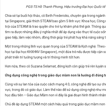
PGS-TS Hồ Thanh Phong, Hiệu trưởng Đại học Quốc tế 
Chia sẻ tại buổi hội thảo, cô Beth Fredericks, chuyên gia trong ngà
tại Singapore, giải thích STEAM bao gồm 5 lĩnh vực: Khoa học, Công 
trội của STEAM là trao quyền cho trẻ tự khám phá thế giới. Thông qua đ
tìm ra được những điều ý nghĩa nhất để áp dụng vào thực tế cuộc sốn
giao tiếp, làm việc nhóm, đồng thời giúp trẻ phát huy khả năng sáng 
Một trong những lĩnh vực quan trọng của STEAM là Kịch nghệ. Theo
học tại Đại học KHXHNV Singapore), một đứa trẻ nếu được tiếp cận s
phát triển trí tưởng tượng và trí thông minh tốt hơn.
Hơn nữa, theo cô Suzana Selamat, đóng kịch còn giúp trẻ rèn luyện sự 
Ứng dụng công nghệ trong giáo dục mầm non là hướng đi đúng t
Cùng với sự lan tỏa của cuộc cách mạng 4.0, công nghệ đã tạo sự chu
vực, trong đó có giáo dục. Làm thế nào để sử dụng công nghệ như mộ
học đầu tiên – Giáo dục Mầm non vì đây là giai đoạn hình thành nhân 
Chủ đề áp dụng STEAM một cách hiệu quả trong giáo dục mầm non đượ