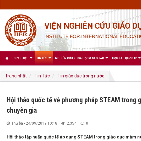
VIỆN NGHIÊN CỨU GIÁO D
INSTITUTE FOR INTERNATIONAL EDUCATI
GIỚI THIỆU
TIN TỨC
NGHIÊN CỨU KHOA HỌC & ĐÀO TẠO
HỢP TÁC QUỐC TẾ
Trang nhất
Tin Tức
Tin giáo dục trong nước
Hội thảo quốc tế về phương pháp STEAM trong g
chuyên gia
Thứ ba - 24/09/2019 10:18
2.354
0
Hội thảo tập huấn quốc tế áp dụng STEAM trong giáo dục mầm non 