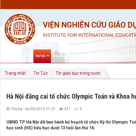
VIỆN NGHIÊN CỨU GIÁO D
INSTITUTE FOR INTERNATIONAL EDUCATI
GIỚI THIỆU
TIN TỨC
NGHIÊN CỨU KHOA HỌC & ĐÀO TẠO
HỢP TÁC QUỐC TẾ
Trang nhất
Tin Tức
Tin giáo dục trong nước
Hà Nội đăng cai tổ chức Olympic Toán và Khoa h
Thứ ba - 06/08/2019 21:27
811
0
UBND TP Hà Nội đã ban hành kế hoạch tổ chức Kỳ thi Olympic To
học sinh (HS) tiểu học dưới 13 tuổi lần thứ 16.