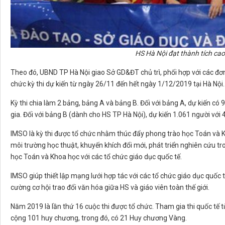
HS Hà Nội đạt thành tích cao
Theo đó, UBND TP Hà Nội giao Sở GD&ĐT chủ trì, phối hợp với các đơn
chức kỳ thi dự kiến từ ngày 26/11 đến hết ngày 1/12/2019 tại Hà Nội.
Kỳ thi chia làm 2 bảng, bảng A và bảng B. Đối với bảng A, dự kiến c
gia. Đối với bảng B (dành cho HS TP Hà Nội), dự kiến 1.061 người với
IMSO là kỳ thi được tổ chức nhằm thúc đẩy phong trào học Toán và Kh
môi trường học thuật, khuyến khích đổi mới, phát triển nghiên cứu tr
học Toán và Khoa học với các tổ chức giáo dục quốc tế.
IMSO giúp thiết lập mạng lưới hợp tác với các tổ chức giáo dục quốc 
cường cơ hội trao đổi văn hóa giữa HS và giáo viên toàn thế giới.
Năm 2019 là lần thứ 16 cuộc thi được tổ chức. Tham gia thi quốc tế t
cộng 101 huy chương, trong đó, có 21 Huy chương Vàng.