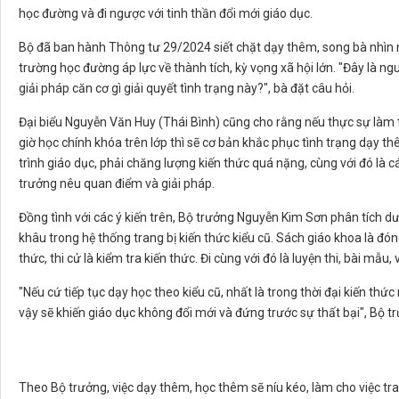
học đường và đi ngược với tinh thần đổi mới giáo dục.
Bộ đã ban hành Thông tư 29/2024 siết chặt dạy thêm, song bà nhìn n
trường học đường áp lực về thành tích, kỳ vọng xã hội lớn. "Đây là n
giải pháp căn cơ gì giải quyết tình trạng này?", bà đặt câu hỏi.
Đại biểu Nguyễn Văn Huy (Thái Bình) cũng cho rằng nếu thực sự làm
giờ học chính khóa trên lớp thì sẽ cơ bản khắc phục tình trạng dạy th
trình giáo dục, phải chăng lượng kiến thức quá nặng, cùng với đó là cá
trưởng nêu quan điểm và giải pháp.
Đồng tình với các ý kiến trên, Bộ trưởng Nguyễn Kim Sơn phân tích 
khâu trong hệ thống trang bị kiến thức kiểu cũ. Sách giáo khoa là đón
thức, thi cử là kiểm tra kiến thức. Đi cùng với đó là luyện thi, bài mẫ
"Nếu cứ tiếp tục dạy học theo kiểu cũ, nhất là trong thời đại kiến thức
vậy sẽ khiến giáo dục không đổi mới và đứng trước sự thất bại", Bộ 
Theo Bộ trưởng, việc dạy thêm, học thêm sẽ níu kéo, làm cho việc tran