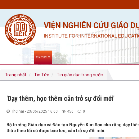
VIỆN NGHIÊN CỨU GIÁO D
INSTITUTE FOR INTERNATIONAL EDUCATI
GIỚI THIỆU
TIN TỨC
NGHIÊN CỨU KHOA HỌC & ĐÀO TẠO
HỢP TÁC QUỐC TẾ
Trang nhất
Tin Tức
Tin giáo dục trong nước
'Dạy thêm, học thêm cản trở sự đổi mới'
Thứ hai - 23/06/2025 16:00
450
0
Bộ trưởng Giáo dục và Đào tạo Nguyễn Kim Sơn cho rằng dạy thêm 
thức theo lối cũ được bảo lưu, cản trở sự đổi mới.