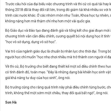
Trước câu hỏi của đại biểu việc chương trình và thi cử có quá tải ha
thông 2018 đã là thay đổi rất lớn, trong đó giảm tải khá nhiều so với
trình các nước khác. Ở các nhóm môn như Toán, Khoa học tự nhiên, 
không nặng hơn mà thậm chí nhẹ hơn một vài quốc gia.
Bộ Giáo dục và Đào tạo đang đánh giá và tổng kết cho giai đoạn mới
chương trình vẫn cần điều chỉnh, cương quyết bỏ nội dung học ít tính
"học vô sở dụng, dụng vô sở học".
Vai trò của ngành giáo dục là chuẩn bị nhân lực cho thời đại. Trong bố
người học chỉ muốn "học nhẹ chơi nhiều mà trở thành con người vĩ đại 
Về thi cử, Bộ trưởng cho biết đang thiết kế một số điều chỉnh theo hư
có tính đánh đố, toán mẹo. "Đây là những dạng bài khiến học sinh vật v
giá khả năng tư duy của học sinh", ông nói.
Bộ trưởng cũng cho rằng quá trình này phải điều chỉnh từng bước, ch
trình, không thể một sớm một chiều, thay đổi quá bất ngờ", ông nói.
Sơn Hà