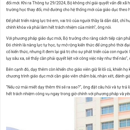
đổi mới. Khi ra Thông tư 29/2024, Bộ không chỉ giải quyết vấn đề xã 
trường học thay đổi, mở đường cho hệ thống mới của giáo dục theo h
Để phát triển năng lực trẻ em, vai trò của người thầy là dẫn dắt, chỉ 
chính khóa và phải làm hết trách nhiệm của mình", ông nói.
Với phương pháp giáo dục mới, Bộ trưởng cho rằng cách tiếp cận phải 
Đó chính là năng lực tự học, tự mở rộng kiến thức để ứng phó thời đạ
cố kiến thức, nhưng ít đem lại giá trị cho sự phát triển của con ngư
lụy sâu xa, sẽ thấy cần phải quyết liệt với công việc này như thế nào", 
Bên cạnh đó, dạy thêm còn khiến cho giáo viên giữ lề lối cũ, khiến họ 
chương trình giáo dục mới cần giáo viên chấm bài, nhận xét, đánh gi
"Nếu cứ mải miết dạy thêm thì sẽ ra sao?", ông đặt câu hỏi và tự trả l
hết trách nhiệm công vụ ngay trong giờ chính với phương pháp và yêu