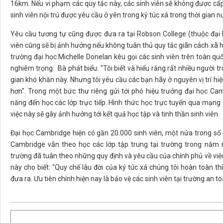
16km. Nếu vi phạm các quy tắc này, các sinh viên sẽ không được cấp
sinh viên nội trú được yêu cầu ở yên trong ký túc xá trong thời gia
Yêu cầu tương tự cũng được đưa ra tại Robson College (thuộc đại 
viên cũng sẽ bị ảnh hưởng nếu không tuân thủ quy tắc giãn cách xã h
trường đại học Michelle Donelan kêu gọi các sinh viên trên toàn quố
nghiêm trọng. Bà phát biểu: "Tôi biết và hiểu rằng rất nhiều người t
gian khó khăn này. Nhưng tôi yêu cầu các bạn hãy ở nguyên vị trí hi
hơn". Trong một bức thư riêng gửi tới phó hiệu trưởng đại học Cam
năng đến học các lớp trực tiếp. Hình thức học trực tuyến qua mạng 
việc này sẽ gây ảnh hưởng tới kết quả học tập và tinh thần sinh viên.
Đại học Cambridge hiện có gần 20.000 sinh viên, một nửa trong số đó
Cambridge vẫn theo học các lớp tập trung tại trường trong năm n
trường đã tuân theo những quy định và yêu cầu của chính phủ về việc
này cho biết: "Quy chế lâu đời của ký túc xá chúng tôi hoàn toàn 
đưa ra. Ưu tiên chính hiện nay là bảo vệ các sinh viên tại trường an to