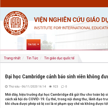
VIỆN NGHIÊN CỨU GIÁO D
INSTITUTE FOR INTERNATIONAL EDUCATI
GIỚI THIỆU
TIN TỨC
NGHIÊN CỨU KHOA HỌC & ĐÀO TẠO
HỢP TÁC QUỐC TẾ
Trang nhất
Tin Tức
Tin giáo dục quốc tế
Đại học Cambridge cảnh báo sinh viên không đượ
Thứ sáu - 06/11/2020 16:14
923
0
Mới đây, hiệu trưởng đại học Cambridge đã gửi thư cho toàn bộ sinh
cách xã hội do COVID-19. Cụ thể, trong nội dung thư, lãnh đạo tr
khi chưa được phép sẽ bị coi là vi phạm quy chế và không được tố