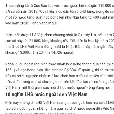
Theo thống kê từ Cục Đào tạo với nước ngoài, hiện có gần 110.000
5% so với năm 2013. “Có nhiều lý do dẫn tới số LHS tăng, trong đó 
một số nước tăng suất học bổng lên như Nga tăng từ 400 suất năm
vào năm 2020” - ông Vang lý giải.
Điểm đến được LHS Việt Nam chuộng nhất là Ôx-trây-li-a, nếu năm 
con số này lên 27.550, tăng khoảng 6%. Tiếp đến là Hoa kỳ, năm 2
thứ 3 có LHS Việt Nam đông nhất là Nhật Bản, mấy năm gần đâ
khoảng 13.000, năm 2014 là 14.726 người).
Ngoài đi du học bằng hình thức nhận học bổng thông qua các đề á
165…) và học bổng diện Hiệp định do Bộ GD&ĐT quản lý, thì có tới 
đây có nhiều nguyên nhân mà lựa chọn học ở đâu là quyền của mỗi n
tiến, chất lượng cao và chương trình liên kết đào tạo với nước ngoà
Việt Nam một thời gian, sau mới đi học nước ngoài" - ông Vang nói.
10 nghìn LHS nước ngoài đến Việt Nam
Hiện nay không chỉ LHS Việt Nam sang nước ngoài học mà có cả LH
tạo với nước ngoài, những năm qua, số LHS nước ngoài đến Việt N