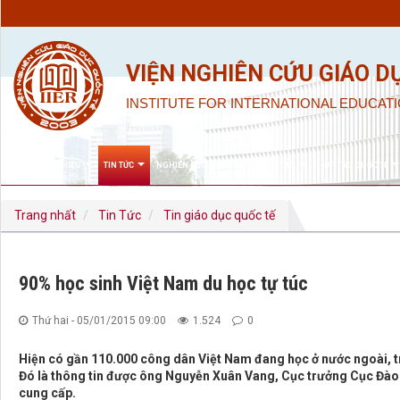
VIỆN NGHIÊN CỨU GIÁO D
INSTITUTE FOR INTERNATIONAL EDUCATI
GIỚI THIỆU
TIN TỨC
NGHIÊN CỨU KHOA HỌC & ĐÀO TẠO
HỢP TÁC QUỐC TẾ
Trang nhất
Tin Tức
Tin giáo dục quốc tế
90% học sinh Việt Nam du học tự túc
Thứ hai - 05/01/2015 09:00
1.524
0
Hiện có gần 110.000 công dân Việt Nam đang học ở nước ngoài, tro
Đó là thông tin được ông Nguyễn Xuân Vang, Cục trưởng Cục Đào 
cung cấp.