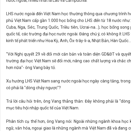
nước ngoài, nhiều nhất là Lào và Cămpuchia.
LHS nước ngoài đến Việt Nam học thường thông qua chương trình h
phủ Việt Nam cấp gần 1.000 học bổng cho LHS đến từ 18 nước như: 
Cuba, Nga, Séc, Trung Quốc, Triều tiên, Ucrai-na…); học bổng son
quốc tế, các trường đại học nước ngoài. Đáng chú ý, có không ít LHS
kinh tế phát triển như Hoa Kỳ, Anh, Ôx-trây-li-a, Nhật Bản, Hàn Quốc…
"Với Nghị quyết 29 về đổi mới căn bản và toàn diện GD&ĐT và quyết
trường đại học Việt Nam sẽ đổi mới, nâng cao chất lượng và chắc c
hơn nữa"- ông Vang bày tỏ.
Xu hướng LHS Việt Nam sang nước ngoài học ngày càng tăng, trong 
có phải là "dòng chảy ngược"?
Trả lời câu hỏi trên, ông Vang thẳng thắn: Đây không phải là “dò
mục tiêu hội nhập quốc tế của Việt Nam.
Phân tích cụ thể hơn, ông Vang nói: Ngoài những ngành khoa học k
ngữ, văn hóa, ngoại giao là những ngành mà Việt Nam đã và đang cử 