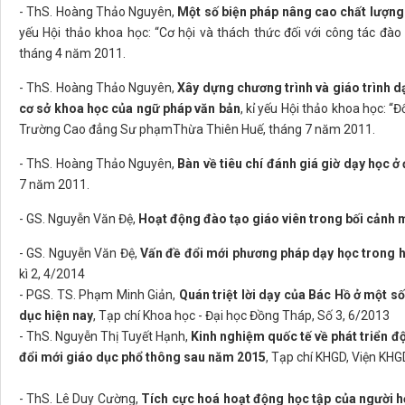
- ThS. Hoàng Thảo Nguyên,
Một số biện pháp nâng cao chất lượng
yếu Hội thảo khoa học: “Cơ hội và thách thức đối với công tác đà
tháng 4 năm 2011.
- ThS. Hoàng Thảo Nguyên,
Xây dựng chương trình và giáo trình d
cơ sở khoa học của ngữ pháp văn bản
, kỉ yếu Hội thảo khoa học: “
Trường Cao đẳng Sư phạmThừa Thiên Huế, tháng 7 năm 2011.
- ThS. Hoàng Thảo Nguyên,
Bàn về tiêu chí đánh giá giờ dạy học ở
7 năm 2011.
- GS. Nguyễn Văn Đệ,
Hoạt động đào tạo giáo viên trong bối cảnh 
- GS. Nguyễn Văn Đệ,
Vấn đề đổi mới phương pháp dạy học trong h
kì 2, 4/2014
- PGS. TS. Phạm Minh Giản,
Quán triệt lời dạy của Bác Hồ ở một số
dục hiện nay
, Tạp chí Khoa học - Đại học Đồng Tháp, Số 3, 6/2013
- ThS. Nguyễn Thị Tuyết Hạnh,
Kinh nghiệm quốc tế về phát triển đ
đổi mới giáo dục phổ thông sau năm 2015
, Tạp chí KHGD, Viện KH
- ThS. Lê Duy Cường,
Tích cực hoá hoạt động học tập của người 