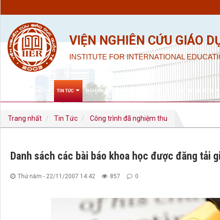
VIỆN NGHIÊN CỨU GIÁO D
INSTITUTE FOR INTERNATIONAL EDUCATI
GIỚI THIỆU
TIN TỨC
NGHIÊN CỨU KHOA HỌC & ĐÀO TẠO
HỢP TÁC QUỐC TẾ
Trang nhất
Tin Tức
Công trình đã nghiệm thu
Danh sách các bài báo khoa học được đăng tải g
Thứ năm - 22/11/2007 14:42
857
0