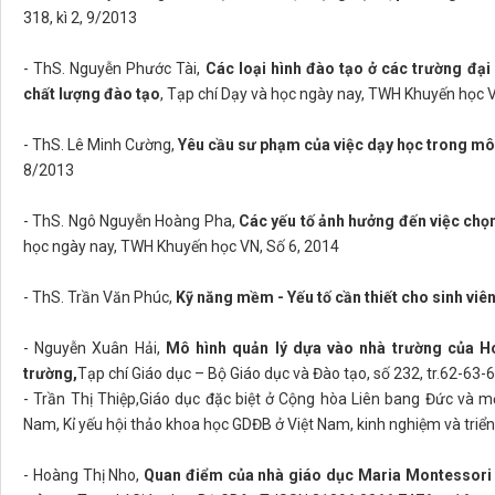
318, kì 2, 9/2013
- ThS. Nguyễn Phước Tài,
Các loại hình đào tạo ở các trường đại
chất lượng đào tạo
, Tạp chí Dạy và học ngày nay, TWH Khuyến học V
- ThS. Lê Minh Cường,
Yêu cầu sư phạm của việc dạy học trong mô
8/2013
- ThS. Ngô Nguyễn Hoàng Pha,
Các yếu tố ảnh hưởng đến việc chọn
học ngày nay, TWH Khuyến học VN, Số 6, 2014
- ThS. Trần Văn Phúc,
Kỹ năng mềm - Yếu tố cần thiết cho sinh viên
- Nguyễn Xuân Hải,
Mô hình quản lý dựa vào nhà trường của 
trường,
Tạp chí Giáo dục – Bộ Giáo dục và Đào tạo, số 232, tr.62-63-
- Trần Thị Thiệp,Giáo dục đặc biệt ở Cộng hòa Liên bang Đức và mộ
Nam, Kỉ yếu hội thảo khoa học GDĐB ở Việt Nam, kinh nghiệm và triể
- Hoàng Thị Nho,
Quan điểm của nhà giáo dục Maria Montessori v