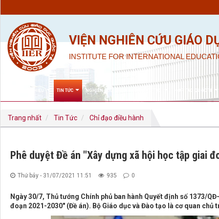
VIỆN NGHIÊN CỨU GIÁO D
INSTITUTE FOR INTERNATIONAL EDUCATI
GIỚI THIỆU
TIN TỨC
NGHIÊN CỨU KHOA HỌC & ĐÀO TẠO
HỢP TÁC QUỐC TẾ
Trang nhất
Tin Tức
Chỉ đạo điều hành
Phê duyệt Đề án "Xây dựng xã hội học tập giai 
Thứ bảy - 31/07/2021 11:51
935
0
Ngày 30/7, Thủ tướng Chính phủ ban hành Quyết định số 1373/QĐ-T
đoạn 2021-2030" (Đề án). Bộ Giáo dục và Đào tạo là cơ quan chủ trì