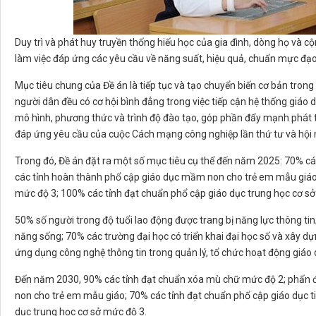
Duy trì và phát huy truyền thống hiếu học của gia đình, dòng họ và c
làm việc đáp ứng các yêu cầu về năng suất, hiệu quả, chuẩn mực đạ
Mục tiêu chung của Đề án là tiếp tục và tạo chuyển biến cơ bản tro
người dân đều có cơ hội bình đẳng trong việc tiếp cận hệ thống giáo dụ
mô hình, phương thức và trình độ đào tạo, góp phần đẩy mạnh phát t
đáp ứng yêu cầu của cuộc Cách mạng công nghiệp lần thứ tư và hội 
Trong đó, Đề án đặt ra một số mục tiêu cụ thể đến năm 2025: 70% c
các tỉnh hoàn thành phổ cập giáo dục mầm non cho trẻ em mẫu giáo;
mức độ 3; 100% các tỉnh đạt chuẩn phổ cập giáo dục trung học cơ sở
50% số người trong độ tuổi lao động được trang bị năng lực thông tin
năng sống; 70% các trường đại học có triển khai đại học số và xây d
ứng dụng công nghệ thông tin trong quản lý, tổ chức hoạt động giáo 
Đến năm 2030, 90% các tỉnh đạt chuẩn xóa mù chữ mức độ 2; phấn 
non cho trẻ em mẫu giáo; 70% các tỉnh đạt chuẩn phổ cập giáo dục t
dục trung học cơ sở mức độ 3.