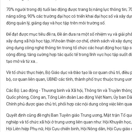
70% người trong độ tuổi lao động được trang bị năng lực thông tin; 7
năng sống; 90% các trường đại học có triển khai đại học số và xây dựn
động quản lý, giảng dạy và học tập trên môi trường số.
Để đạt được mục tiêu đề ra, Đề án đưa ra một số nhiệm vụ và giải ph
xây dựng xã hội học tập; H\hoàn thiện cơ chế, chính sách về xây dựn
ứng dụng công nghệ thông tin trong tổ chức các hoạt động học tập 
cộng đồng; tăng cường hợp tác quốc tế trong lĩnh vực học tập suốt đờ
tạo mở và từ xa…
Về tổ chức thực hiện, Bộ Giáo dục và Đào tạo là cơ quan chủ trì, điều 
bộ, cơ quan liên quan, UBND các tỉnh, thành phố trực thuộc trung ươn
Các Bộ: Lao động - Thương binh và Xã hội, Thông tin và Truyền thông, 
Quốc phòng, Công an, Tổng Liên đoàn Lao động Việt Nam, Ủy ban Dân
Chính phủ được giao chủ trì, phối hợp các nội dung công việc liên qua
Quyết định cũng đề nghị Ban Tuyên giáo Trung ương, Mặt trận Tổ quốc 
nghiệp và tổ chức xã hội ở trung ương liên quan như: Hội Khuyến họ
Hội Liên hiệp Phụ nữ, Hội Cựu chiến binh, Hội Nông dân, Hội Cựu giáo 