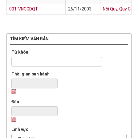
001-VNCGDQT
26/11/2003
Nội Quy, Quy Chế 
TÌM KIẾM VĂN BẢN
Từ khóa
Thời gian ban hành
Đến
Lĩnh vực