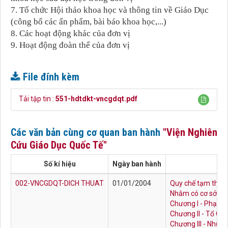
7. Tổ chức Hội thảo khoa học và thông tin về Giáo Dục
(công bố các ấn phẩm, bài báo khoa học,...)
8. Các hoạt động khác của đơn vị
9. Hoạt động đoàn thể của đơn vị
File đính kèm
Tải tập tin :
551-hdtdkt-vncgdqt.pdf
Các văn bản cùng cơ quan ban hành
"Viện Nghiên
Cứu Giáo Dục Quốc Tế"
Số kí hiệu
Ngày ban hành
002-VNCGDQT-DICH THUAT
01/01/2004
Quy chế tạm thời 
Nhằm có cơ sở để 
Chương I - Phạm 
Chương II - Tổ Ch
Chương III - Nhữn