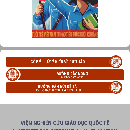
GÓP Ý - LẤY Ý KIẾN VỀ DỰ THẢO
ĐƯỜNG DÂY NÓNG
ĐƯỜNG DÂY NÓNG
HƯỚNG DẪN GỬI ĐỀ TÀI
HỖ TRỢ TRỰC TUYẾN QUA ĐIỆN THOẠI
VIỆN NGHIÊN CỨU GIÁO DỤC QUỐC TẾ