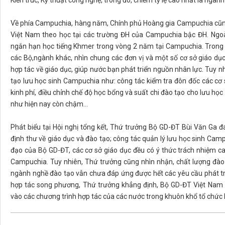
Kiến trúc, Kỹ thuật công nghệ, trong đó, chiếm tỷ lệ cao nhất là ngành
Về phía Campuchia, hàng năm, Chính phủ Hoàng gia Campuchia cũng 
Việt Nam theo học tại các trường ĐH của Campuchia bậc ĐH. Ngo
ngắn hạn học tiếng Khmer trong vòng 2 năm tại Campuchia. Trong
các Bộ,ngành khác, nhìn chung các đơn vị và một số cơ sở giáo dụ
hợp tác về giáo dục, giúp nước bạn phát triển nguồn nhân lực. Tuy n
tạo lưu học sinh Campuchia như: công tác kiểm tra đôn đốc các cơ 
kinh phí, điều chỉnh chế độ học bổng và suất chi đào tạo cho lưu học 
như hiện nay còn chậm…
Phát biểu tại Hội nghị tổng kết, Thứ trưởng Bộ GD-ĐT Bùi Văn Ga đ
định thư về giáo dục và đào tạo; công tác quản lý lưu học sinh Camp
đạo của Bộ GD-ĐT, các cơ sở giáo dục đều có ý thức trách nhiệm ca
Campuchia. Tuy nhiên, Thứ trưởng cũng nhìn nhận, chất lượng đà
ngành nghề đào tạo vẫn chưa đáp ứng được hết các yêu cầu phát tri
hợp tác song phương, Thứ trưởng khẳng định, Bộ GD-ĐT Việt Nam l
vào các chương trình hợp tác của các nước trong khuôn khổ tổ chức