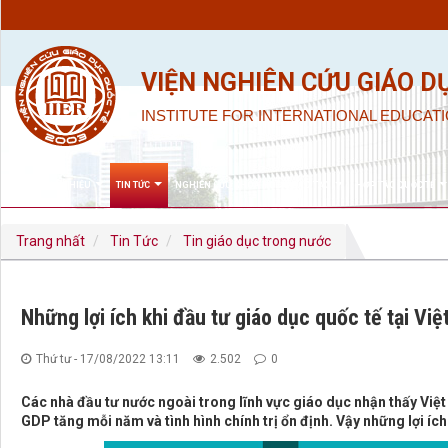
VIỆN NGHIÊN CỨU GIÁO D
INSTITUTE FOR INTERNATIONAL EDUCATI
GIỚI THIỆU
TIN TỨC
NGHIÊN CỨU KHOA HỌC & ĐÀO TẠO
HỢP TÁC QUỐC TẾ
Trang nhất
Tin Tức
Tin giáo dục trong nước
Những lợi ích khi đầu tư giáo dục quốc tế tại Vi
Thứ tư - 17/08/2022 13:11
2.502
0
Các nhà đầu tư nước ngoài trong lĩnh vực giáo dục nhận thấy Việt
GDP tăng mỗi năm và tình hình chính trị ổn định. Vậy những lợi íc