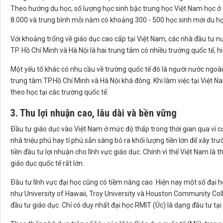
Theo hướng du học, số lượng học sinh bậc trung học Việt Nam học ở
8.000 và trung bình mỗi năm có khoảng 300 - 500 học sinh mới du họ
Với khoảng trống về giáo dục cao cấp tại Việt Nam, các nhà đầu tư nư
TP. Hồ Chí Minh và Hà Nội là hai trung tâm có nhiều trường quốc tế, h
Một yếu tố khác có nhu cầu về trường quốc tế đó là người nước ngoài 
trung tâm TP.Hồ Chí Minh và Hà Nội khá đông. Khi làm việc tại Việt 
theo học tại các trường quốc tế.
3. Thu lợi nhuận cao, lâu dài và bền vững
Ðầu tư giáo dục vào Việt Nam ở mức độ thấp trong thời gian qua vì cơ
nhà triệu phú hay tỉ phú sẵn sàng bỏ ra khối lượng tiền lớn để xây 
tiền đầu tư lợi nhuận cho lĩnh vực giáo dục. Chính vì thế Việt Nam là 
giáo dục quốc tế rất lớn.
Ðầu tư lĩnh vực đại học cũng có tiềm năng cao. Hiện nay một số đại 
như University of Hawaii, Troy University và Houston Community Colle
đầu tư giáo dục. Chỉ có duy nhất đại học RMIT (Úc) là dạng đầu tư tại