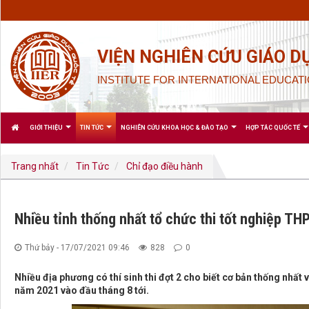
VIỆN NGHIÊN CỨU GIÁO D
INSTITUTE FOR INTERNATIONAL EDUCATI
GIỚI THIỆU
TIN TỨC
NGHIÊN CỨU KHOA HỌC & ĐÀO TẠO
HỢP TÁC QUỐC TẾ
Trang nhất
Tin Tức
Chỉ đạo điều hành
Nhiều tỉnh thống nhất tổ chức thi tốt nghiệp TH
Thứ bảy - 17/07/2021 09:46
828
0
Nhiều địa phương có thí sinh thi đợt 2 cho biết cơ bản thống nhất v
năm 2021 vào đầu tháng 8 tới.