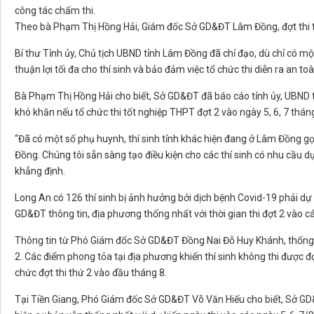
công tác chấm thi.
Theo bà Phạm Thị Hồng Hải, Giám đốc Sở GD&ĐT Lâm Đồng, đợt thi thứ 
Bí thư Tỉnh ủy, Chủ tịch UBND tỉnh Lâm Đồng đã chỉ đạo, dù chỉ có một
thuận lợi tối đa cho thí sinh và bảo đảm việc tổ chức thi diễn ra an t
Bà Phạm Thị Hồng Hải cho biết, Sở GD&ĐT đã báo cáo tỉnh ủy, UBND t
khó khăn nếu tổ chức thi tốt nghiệp THPT đợt 2 vào ngày 5, 6, 7 tháng
“Đã có một số phụ huynh, thí sinh tỉnh khác hiện đang ở Lâm Đồng gọ
Đồng. Chúng tôi sẵn sàng tạo điều kiện cho các thí sinh có nhu cầu d
khẳng định.
Long An có 126 thí sinh bị ảnh hưởng bởi dịch bệnh Covid-19 phải d
GD&ĐT thông tin, địa phương thống nhất với thời gian thi đợt 2 vào c
Thông tin từ Phó Giám đốc Sở GD&ĐT Đồng Nai Đỗ Huy Khánh, thống kê
2. Các điểm phong tỏa tại địa phương khiến thí sinh không thi được 
chức đợt thi thứ 2 vào đầu tháng 8.
Tại Tiền Giang, Phó Giám đốc Sở GD&ĐT Võ Văn Hiếu cho biết, Sở GD