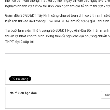
hiện cơ bản vẫn thống nhất với dự kiến ngày thi vào các ngày 5-6-7/
nghiệm nhanh với tất cả thí sinh, cán bộ tham gia tổ chức thi đợt 2 tới
Giám đốc Sở GD&ĐT Tây Ninh cũng chia sẻ toàn tỉnh có 5 thí sinh sẽ d
kiến lịch thi vào đầu tháng 8. Sở GD&ĐT sẽ làm hồ sơ để gửi 5 thí sin
Tại buổi làm việc, Thứ trưởng Bộ GD&ĐT Nguyễn Hữu Độ nhấn mạnh tin
thuận lợi nhất cho thí sinh. Đồng thời đề nghị các địa phương chuẩn bị
THPT đợt 2 sắp tới.
Ý kiến bạn đọc