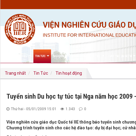
VIỆN NGHIÊN CỨU GIÁO D
INSTITUTE FOR INTERNATIONAL EDUCATI
GIỚI THIỆU
TIN TỨC
NGHIÊN CỨU KHOA HỌC & ĐÀO TẠO
HỢP TÁC QUỐC TẾ
Trang nhất
Tin Tức
Tin hoạt động
Tuyển sinh Du học tự túc tại Nga năm học 2009 
Thứ hai - 05/01/2009 15:01
1.343
0
Viện nghiên cứu giáo dục Quốc tế IIE thông báo tuyển sinh chương
Chương trình tuyển sinh cho các hệ đào tạo: dự bị đại học; cử nhân; 