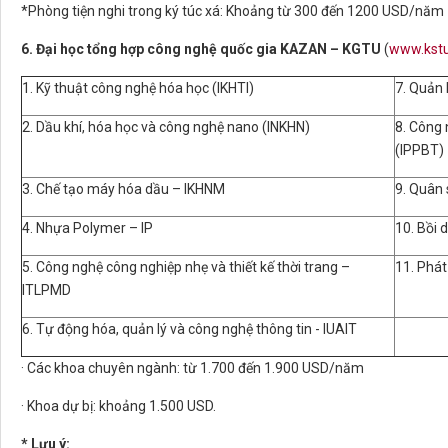
*Phòng tiện nghi trong ký túc xá: Khoảng từ 300 đến 1200 USD/năm
6. Đại học tổng hợp công nghệ quốc gia KAZAN – KGTU
(
www.kstu
1. Kỹ thuật công nghệ hóa học (IKHTI)
7. Quản 
2. Dầu khí, hóa học và công nghệ nano (INKHN)
8. Công 
(IPPBT)
3. Chế tạo máy hóa dầu – IKHNM
9. Quân 
4. Nhựa Polymer – IP
10. Bồi
5. Công nghệ công nghiệp nhẹ và thiết kế thời trang –
11. Phát
ITLPMD
6. Tự động hóa, quản lý và công nghệ thông tin - IUAIT
· Các khoa chuyên ngành: từ 1.700 đến 1.900 USD/năm
· Khoa dự bị: khoảng 1.500 USD.
*
Lưu ý: