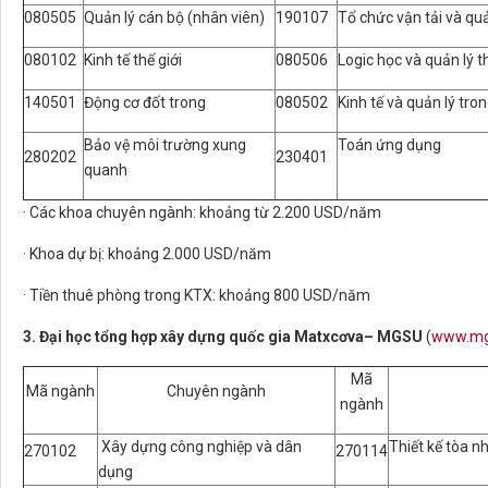
080505
Quản lý cán bộ (nhân viên)
190107
Tổ chức vận tải và quả
080102
Kinh tế thế giới
080506
Logic học và quản lý 
140501
Động cơ đốt trong
080502
Kinh tế và quản lý tro
Bảo vệ môi trường xung
Toán ứng dụng
280202
230401
quanh
· Các khoa chuyên ngành: khoảng từ 2.200 USD/năm
· Khoa dự bị: khoảng 2.000 USD/năm
· Tiền thuê phòng trong KTX: khoảng 800 USD/năm
3. Đại học tổng hợp xây dựng quốc gia Matxcơva
–
MGSU
(
www.mg
Mã
Mã ngành
Chuyên ngành
ngành
Xây dựng công nghiệp và dân
Thiết kế tòa n
270102
270114
dụng