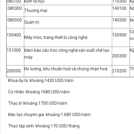
080100
Kinh tế học
110300
Kỹ
080300
140100
Nă
Thương mại
080500
140200
Đi
Quản trị
Cô
150400
150900
Máy móc, trang thiết bị công nghệ
m
151000
Đảm bào cấu trúc công nghệ sản xuất chế tạo
Kỹ
200300
máy.
Đo lường, tiêu chuẩn hoá và chứng nhận hoá
Th
200500
210200
· Khoa dự bị: khoảng 1420 USD/năm
· Cử nhân: khoảng 1680 USD/năm
· Thạc sĩ: khoảng 1750 USD/năm
· Đào tạo chuyên gia: khoảng 1.680 USD/năm
· Thực tập sinh: khoảng 170 USD/tháng