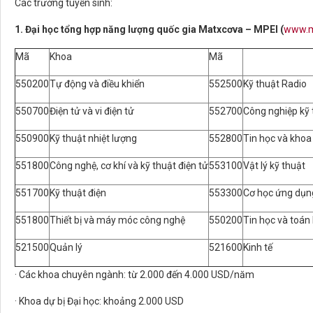
Các trường tuyển sinh:
1. Đại học tổng hợp năng lượng quốc gia Matxcơva – MPEI (
www.m
Mã
Khoa
Mã
550200
Tự động và điều khiển
552500
Kỹ thuật Radio
550700
Điện tử và vi điện tử
552700
Công nghiệp kỹ 
550900
Kỹ thuật nhiệt lượng
552800
Tin học và khoa
551800
Công nghệ, cơ khí và kỹ thuật điện tử
553100
Vật lý kỹ thuật
551700
Kỹ thuật điện
553300
Cơ học ứng dụn
551800
Thiết bị và máy móc công nghệ
550200
Tin học và toán
521500
Quản lý
521600
Kinh tế
· Các khoa chuyên ngành: từ 2.000 đến 4.000 USD/năm
· Khoa dự bị Đại học: khoảng 2.000 USD