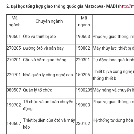
2. Đại học tổng hợp giao thông quốc gia Matxcơva
- MADI­
(
http://
Mã
Mã
Chuyên ngành
ngành
ngành
190601
Ôtô và thiết bị ôtô
190603
Phục vụ giao thông, má
270205
Đường ôtô và sân bay
150802
Máy thủy lực, thiết bị
270201
Cầu và hầm giao thông
220301
Tự động hóa quá trình
Thiết bị và công nghệ
220701
Nhà quản lý công nghệ cao
150205
thống thiết bị
080507
Quản lý tổ chức
1900205
Máy nâng và chuyển lê
Tổ chức và an toàn chuyển
Phục vụ giao thông, má
190702
190603
động
Thiết bị điện của ôtô và máy
Hệ thống tự động hóa k
140607
230102
kéo