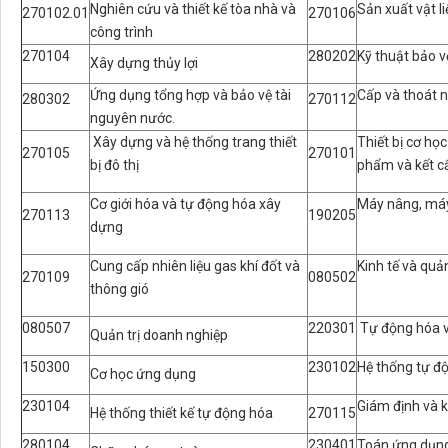
Nghiên cứu và thiết kế tòa nhà và
Sản xuất vật l
270102.01
270106
công trình
270104
280202
Kỹ thuật bảo v
Xây dựng thủy lợi
Ứng dụng tổng hợp và bảo vệ tài
Cấp và thoát 
280302
270112
nguyên nước.
Xây dựng và hệ thống trang thiết
Thiết bị cơ họ
270105
270101
bị đô thị
phẩm và kết c
Cơ giới hóa và tự động hóa xây
Máy nâng, máy
270113
190205
dựng
Cung cấp nhiên liệu gas khí đốt và
Kinh tế và quả
270109
080502
thông gió
080507
220301
Tự động hóa v
Quản trị doanh nghiệp
150300
230102
Hệ thống tự độ
Cơ học ứng dụng
230104
Giám định và 
Hệ thống thiết kế tự động hóa
270115
280104
230401
Toán ứng dụn