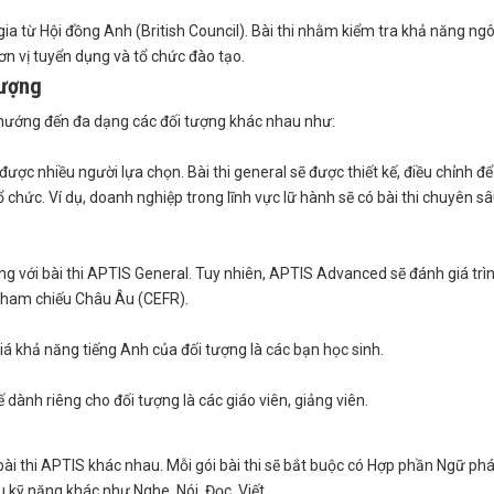
 gia từ Hội đồng Anh (British Council). Bài thi nhằm kiểm tra khả năng ng
ơn vị tuyển dụng và tổ chức đào tạo.
tượng
ế hướng đến đa dạng các đối tượng khác nhau như:
được nhiều người lựa chọn. Bài thi general sẽ được thiết kế, điều chỉnh đ
 chức. Ví dụ, doanh nghiệp trong lĩnh vực lữ hành sẽ có bài thi chuyên sâ
ng với bài thi APTIS General. Tuy nhiên, APTIS Advanced sẽ đánh giá trì
 tham chiếu Châu Âu (CEFR).
iá khả năng tiếng Anh của đối tượng là các bạn học sinh.
ế dành riêng cho đối tượng là các giáo viên, giảng viên.
bài thi APTIS khác nhau. Mỗi gói bài thi sẽ bắt buộc có Hợp phần Ngữ ph
kỹ năng khác như Nghe, Nói, Đọc, Viết.