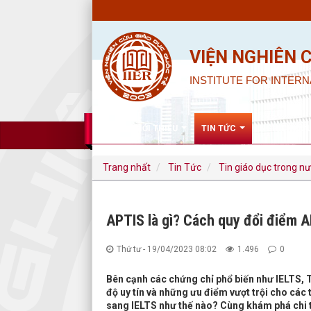
VIỆN NGHIÊN 
INSTITUTE FOR INTERN
GIỚI THIỆU
TIN TỨC
NGHIÊN CỨ
Trang nhất
Tin Tức
Tin giáo dục trong n
APTIS là gì? Cách quy đổi điểm A
Thứ tư - 19/04/2023 08:02
1.496
0
Bên cạnh các chứng chỉ phổ biến như IELTS, 
độ uy tín và những ưu điểm vượt trội cho các t
sang IELTS như thế nào? Cùng khám phá chi ti