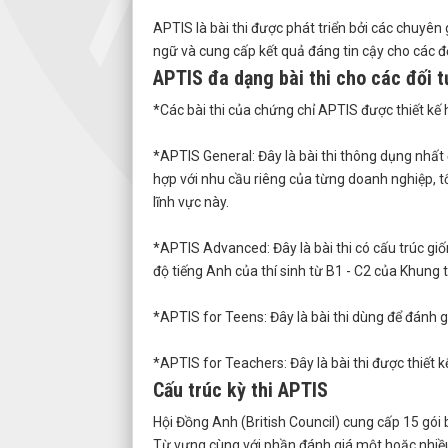
APTIS là bài thi được phát triển bởi các chuyên
ngữ và cung cấp kết quả đáng tin cậy cho các đ
APTIS đa dạng bài thi cho các đối 
*Các bài thi của chứng chỉ APTIS được thiết k
*APTIS General: Đây là bài thi thông dụng nhất 
hợp với nhu cầu riêng của từng doanh nghiệp, tổ
lĩnh vực này.
*APTIS Advanced: Đây là bài thi có cấu trúc giố
độ tiếng Anh của thí sinh từ B1 - C2 của Khung
*APTIS for Teens: Đây là bài thi dùng để đánh g
*APTIS for Teachers: Đây là bài thi được thiết k
Cấu trúc kỳ thi APTIS
Hội Đồng Anh (British Council) cung cấp 15 gói 
Từ vựng cùng với phần đánh giá một hoặc nhiều 