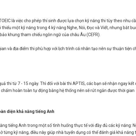
 TOEIC là việc cho phép thí sinh được lựa chọn kỹ năng thi tùy theo nhu c
ối thiểu một kỹ năng trong 4 kỹ năng Nghe, Nói, Đọc và Viết, nhưng bắt bu
 bảo khung tham chiếu ngôn ngữ của châu Âu (CEFR).
gian và địa điểm thi phù hợp với lịch trình cá nhân tạo nên sự thuận tiện 
 quả thi từ 7 - 15 ngày. Thì đối với bài thi APTIS, các bạn sẽ nhận ngay kết
ược chấm hoàn toàn tự động bằng hệ thống nên sẽ rút ngắn được thời gian
oàn diện khả năng tiếng Anh
ăng tiếng Anh trong một số tình huống thực tế với đầy đủ các kỹ năng: N
ế ở từng kỹ năng, điều này giúp nhà tuyển dụng có thể đánh giá khả năng 