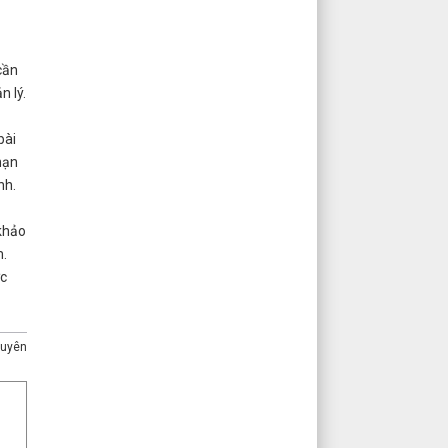
cần
n lý.
bài
hạn
nh.
 khảo
m.
ợc
guyên