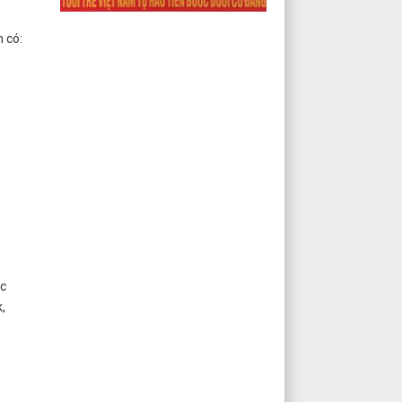
 có:
ác
,