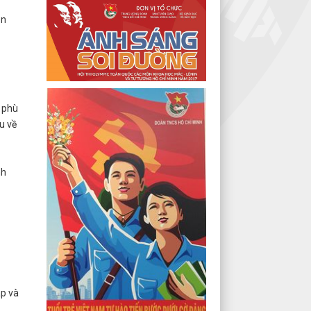
ôn
ể phù
u về
nh
áp và