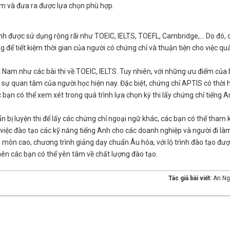
ểm và đưa ra được lựa chọn phù hợp.
 Anh được sử dụng rộng rãi như TOEIC, IELTS, TOEFL, Cambridge,... Do đó, 
để tiết kiệm thời gian của người có chứng chỉ và thuận tiện cho việc quả
t Nam như các bài thi về TOEIC, IELTS. Tuy nhiên, với những ưu điểm của 
sự quan tâm của người học hiện nay. Đặc biệt, chứng chỉ APTIS có thời 
 bạn có thể xem xét trong quá trình lựa chọn kỳ thi lấy chứng chỉ tiếng A
 bị luyện thi để lấy các chứng chỉ ngoại ngữ khác, các bạn có thể tham
iệc đào tạo các kỹ năng tiếng Anh cho các doanh nghiệp và người đi là
n môn cao, chương trình giảng dạy chuẩn Âu hóa, với lộ trình đào tạo đư
nên các bạn có thể yên tâm về chất lượng đào tạo.
Tác giả bài viết:
An N