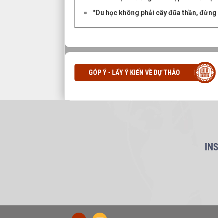
"Du học không phải cây đũa thần, đừng 
GÓP Ý - LẤY Ý KIẾN VỀ DỰ THẢO
IN