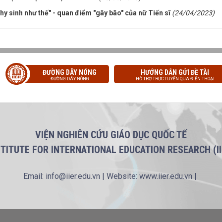
hy sinh như thế" - quan điểm "gây bão" của nữ Tiến sĩ
(24/04/2023)
ĐƯỜNG DÂY NÓNG
HƯỚNG DẪN GỬI ĐỀ TÀI
ĐƯỜNG DÂY NÓNG
HỖ TRỢ TRỰC TUYẾN QUA ĐIỆN THOẠI
VIỆN NGHIÊN CỨU GIÁO DỤC QUỐC TẾ
STITUTE FOR INTERNATIONAL EDUCATION RESEARCH (II
Email: info@iier.edu.vn | Website: www.iier.edu.vn |