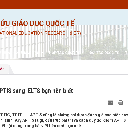
CỨU GIÁO DỤC QUỐC TẾ
ATIONAL EDUCATION RESEARCH (IIER)
U KHOA HỌC & ĐÀO TẠO
HỢP TÁC QUỐC TẾ
ĐỐI TÁC QUỐC TẾ
T
ước
PTIS sang IELTS bạn nên biết
TOEIC, TOEFL,... APTIS cũng là chứng chỉ được đánh giá cao hiện nay
hí sinh. Vậy APTIS là gì, cấu trúc bài thi và cách quy đổi điểm APTIS
ết nội dung trong bài viết bên dưới bạn nhé.