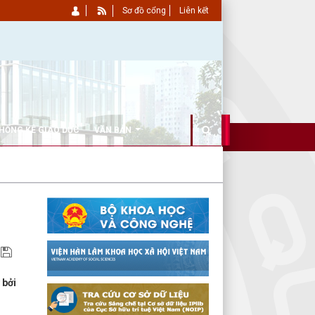
Sơ đồ cổng
Liên kết
HỐNG KÊ GIÁO DỤC
VĂN BẢN
 bởi