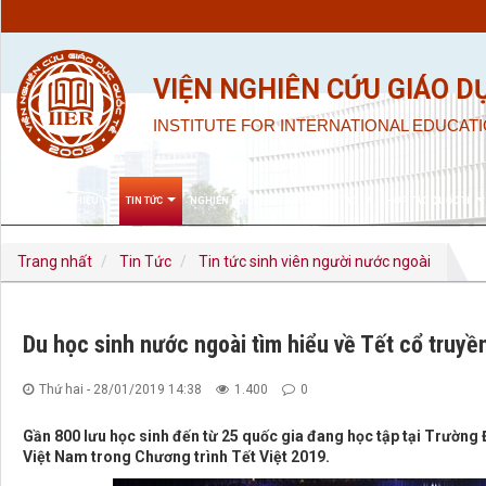
VIỆN NGHIÊN CỨU GIÁO D
INSTITUTE FOR INTERNATIONAL EDUCATI
GIỚI THIỆU
TIN TỨC
NGHIÊN CỨU KHOA HỌC & ĐÀO TẠO
HỢP TÁC QUỐC TẾ
Trang nhất
Tin Tức
Tin tức sinh viên người nước ngoài
Du học sinh nước ngoài tìm hiểu về Tết cổ truyề
Thứ hai - 28/01/2019 14:38
1.400
0
Gần 800 lưu học sinh đến từ 25 quốc gia đang học tập tại Trường 
Việt Nam trong Chương trình Tết Việt 2019.