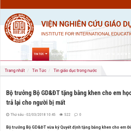
VIỆN NGHIÊN CỨU GIÁO D
INSTITUTE FOR INTERNATIONAL EDUCATI
GIỚI THIỆU
TIN TỨC
NGHIÊN CỨU KHOA HỌC & ĐÀO TẠO
HỢP TÁC QUỐC TẾ
Trang nhất
Tin Tức
Tin giáo dục trong nước
Bộ trưởng Bộ GD&ĐT tặng bằng khen cho em học 
trả lại cho người bị mất
Thứ sáu - 02/03/2018 10:45
522
0
Bộ trưởng Bộ GD&ĐT vừa ký Quyết định tặng bằng khen cho em Đỗ