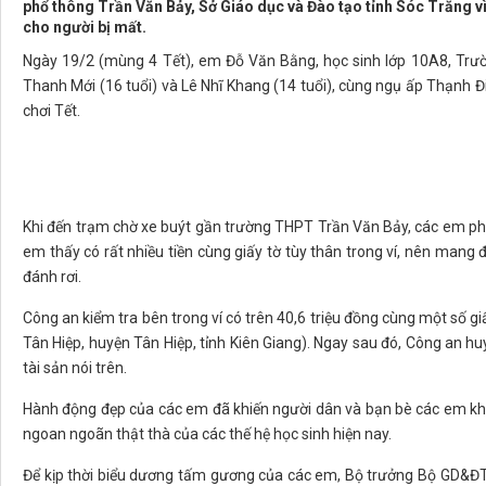
phổ thông Trần Văn Bảy, Sở Giáo dục và Đào tạo tỉnh Sóc Trăng vì
cho người bị mất.
Ngày 19/2 (mùng 4 Tết), em Đỗ Văn Bằng, học sinh lớp 10A8, Trư
Thanh Mới (16 tuổi) và Lê Nhĩ Khang (14 tuổi), cùng ngụ ấp Thạnh Điề
chơi Tết.
Khi đến trạm chờ xe buýt gần trường THPT Trần Văn Bảy, các em phá
em thấy có rất nhiều tiền cùng giấy tờ tùy thân trong ví, nên man
đánh rơi.
Công an kiểm tra bên trong ví có trên 40,6 triệu đồng cùng một số g
Tân Hiệp, huyện Tân Hiệp, tỉnh Kiên Giang). Ngay sau đó, Công an huy
tài sản nói trên.
Hành động đẹp của các em đã khiến người dân và bạn bè các em khâm
ngoan ngoãn thật thà của các thế hệ học sinh hiện nay.
Để kịp thời biểu dương tấm gương của các em, Bộ trưởng Bộ GD&Đ