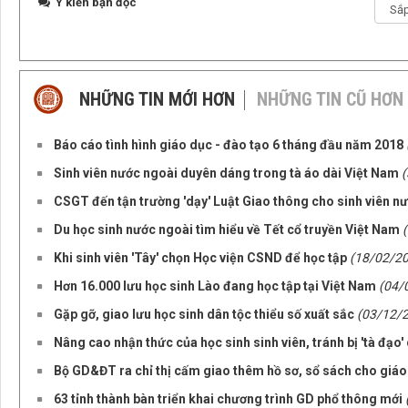
Ý kiến bạn đọc
NHỮNG TIN MỚI HƠN
NHỮNG TIN CŨ HƠN
Báo cáo tình hình giáo dục - đào tạo 6 tháng đầu năm 2018
Sinh viên nước ngoài duyên dáng trong tà áo dài Việt Nam
CSGT đến tận trường 'dạy' Luật Giao thông cho sinh viên n
Du học sinh nước ngoài tìm hiểu về Tết cổ truyền Việt Nam
Khi sinh viên 'Tây' chọn Học viện CSND để học tập
(18/02/2
Hơn 16.000 lưu học sinh Lào đang học tập tại Việt Nam
(04/
Gặp gỡ, giao lưu học sinh dân tộc thiểu số xuất sắc
(03/12/
Nâng cao nhận thức của học sinh sinh viên, tránh bị 'tà đạo' 
Bộ GD&ĐT ra chỉ thị cấm giao thêm hồ sơ, sổ sách cho giáo
63 tỉnh thành bàn triển khai chương trình GD phổ thông mới