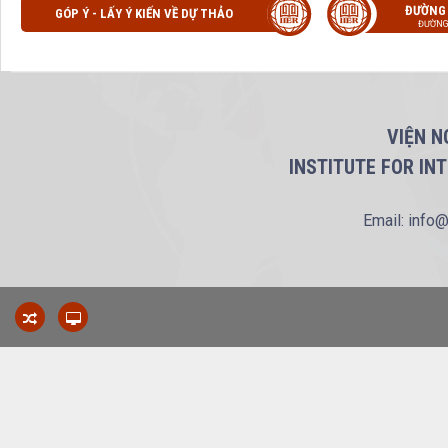
ĐƯỜNG
GÓP Ý - LẤY Ý KIẾN VỀ DỰ THẢO
ĐƯỜNG
VIỆN N
INSTITUTE FOR IN
Email: info@