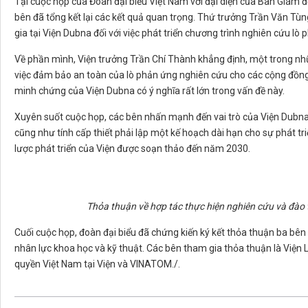
Tại cuộc họp của Đoàn đại biểu Việt Nam với đại diện của Ban Giám đố
bên đã tổng kết lại các kết quả quan trọng. Thứ trưởng Trần Văn Tù
gia tại Viện Dubna đối với việc phát triển chương trình nghiên cứu lò 
Về phần mình, Viện trưởng Trần Chí Thành khẳng định, một trong nhữ
việc đảm bảo an toàn của lò phản ứng nghiên cứu cho các cộng đồng
minh chứng của Viện Dubna có ý nghĩa rất lớn trong vấn đề này.
Xuyên suốt cuộc họp, các bên nhấn mạnh đến vai trò của Viện Dubna t
cũng như tính cấp thiết phải lập một kế hoạch dài hạn cho sự phát tr
lược phát triển của Viện được soạn thảo đến năm 2030.
Thỏa thuận về hợp tác thực hiện nghiên cứu và đào 
Cuối cuộc họp, đoàn đại biểu đã chứng kiến ký kết thỏa thuận ba bên
nhân lực khoa học và kỹ thuật. Các bên tham gia thỏa thuận là Viện 
quyền Việt Nam tại Viện và VINATOM./.