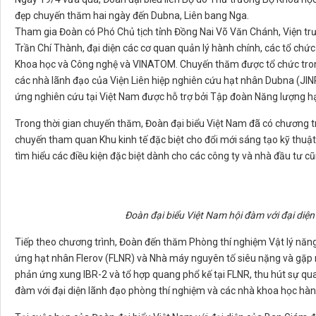
đẹp chuyến thăm hai ngày đến Dubna, Liên bang Nga.
Tham gia Đoàn có Phó Chủ tịch tỉnh Đồng Nai Võ Văn Chánh, Viện t
Trần Chí Thành, đại diện các cơ quan quản lý hành chính, các tổ chứ
Khoa học và Công nghệ và VINATOM. Chuyến thăm được tổ chức trong
các nhà lãnh đạo của Viện Liên hiệp nghiên cứu hạt nhân Dubna (JI
ứng nghiên cứu tại Việt Nam được hỗ trợ bởi Tập đoàn Năng lượng 
Trong thời gian chuyến thăm, Đoàn đại biểu Việt Nam đã có chương tr
chuyến tham quan Khu kinh tế đặc biệt cho đổi mới sáng tạo kỹ thuậ
tìm hiểu các điều kiện đặc biệt dành cho các công ty và nhà đầu tư cũ
Đoàn đại biểu Việt Nam hội đàm với đại di
Tiếp theo chương trình, Đoàn đến thăm Phòng thí nghiệm Vật lý năng
ứng hạt nhân Flerov (FLNR) và Nhà máy nguyên tố siêu nặng và gặp 
phản ứng xung IBR-2 và tổ hợp quang phổ kế tại FLNR, thu hút sự qua
đàm với đại diện lãnh đạo phòng thí nghiệm và các nhà khoa học hàng