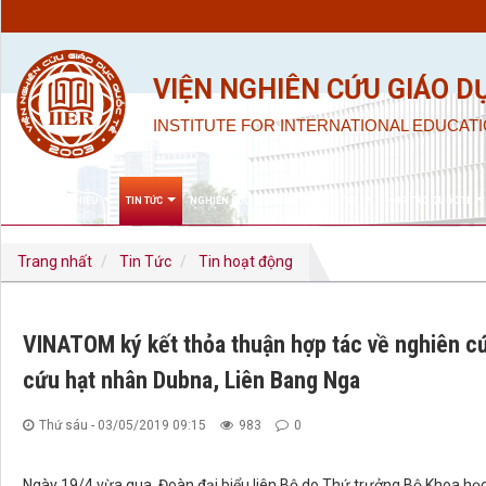
VIỆN NGHIÊN CỨU GIÁO D
INSTITUTE FOR INTERNATIONAL EDUCATI
GIỚI THIỆU
TIN TỨC
NGHIÊN CỨU KHOA HỌC & ĐÀO TẠO
HỢP TÁC QUỐC TẾ
Trang nhất
Tin Tức
Tin hoạt động
VINATOM ký kết thỏa thuận hợp tác về nghiên cứu
cứu hạt nhân Dubna, Liên Bang Nga
Thứ sáu - 03/05/2019 09:15
983
0
Ngày 19/4 vừa qua, Đoàn đại biểu liên Bộ do Thứ trưởng Bộ Khoa họ